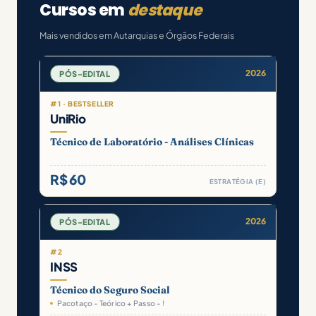
Cursos em
destaque
Mais vendidos em Autarquias e Órgãos Federais
2026
PÓS-EDITAL
#1 · BESTSELLER
UniRio
Técnico de Laboratório - Análises Clínicas
R$ 60
ESTRATÉGIA (E)
2026
PÓS-EDITAL
#2
INSS
Técnico do Seguro Social
Pacotaço - Teórico + Passo - !