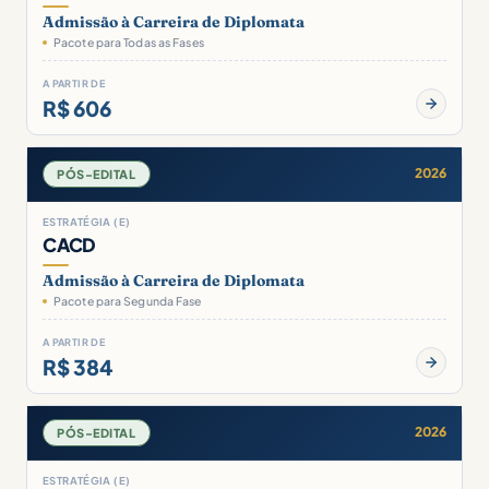
Admissão à Carreira de Diplomata
Pacote para Todas as Fases
A PARTIR DE
R$ 606
2026
PÓS-EDITAL
ESTRATÉGIA (E)
CACD
Admissão à Carreira de Diplomata
Pacote para Segunda Fase
A PARTIR DE
R$ 384
2026
PÓS-EDITAL
ESTRATÉGIA (E)