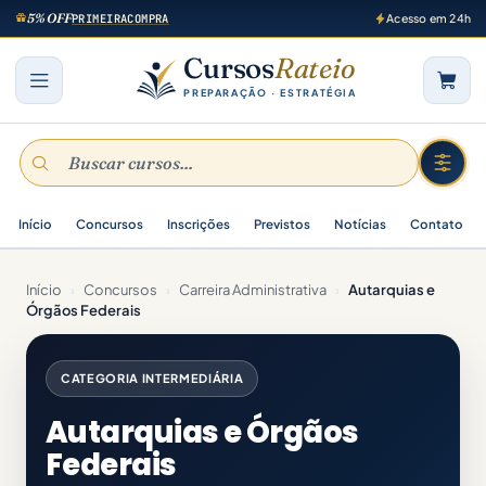
5% OFF
PRIMEIRACOMPRA
Acesso em 24h
Cursos
Rateio
PREPARAÇÃO · ESTRATÉGIA
Início
Concursos
Inscrições
Previstos
Notícias
Contato
Início
›
Concursos
›
Carreira Administrativa
›
Autarquias e
Órgãos Federais
CATEGORIA INTERMEDIÁRIA
Autarquias e Órgãos
Federais