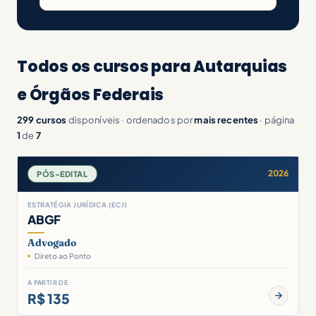
Todos os cursos para Autarquias
e Órgãos Federais
299 cursos
disponíveis · ordenados por
mais recentes
· página
1
de
7
2026
PÓS-EDITAL
ESTRATÉGIA JURÍDICA (ECJ)
ABGF
Advogado
Direto ao Ponto
A PARTIR DE
R$ 135