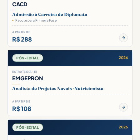
CACD
Admissão à Carreira de Diplomata
Pacote para Primeira Fase
A PARTIR DE
R$ 288
2026
PÓS-EDITAL
ESTRATÉGIA (E)
EMGEPRON
Analista de Projetos Navais -Nutricionista
A PARTIR DE
R$ 108
2026
PÓS-EDITAL