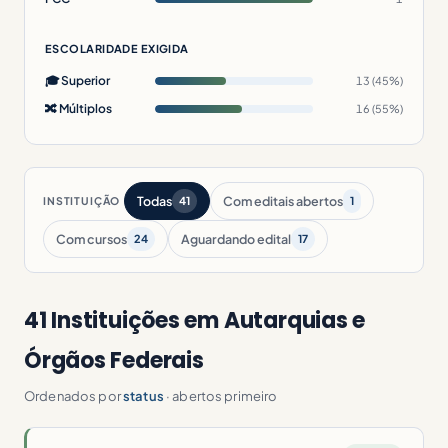
ESCOLARIDADE EXIGIDA
🎓 Superior
13 (45%)
🔀 Múltiplos
16 (55%)
Todas
Com editais abertos
INSTITUIÇÃO
41
1
Com cursos
Aguardando edital
24
17
41 Instituições em Autarquias e
Órgãos Federais
Ordenados por
status
· abertos primeiro