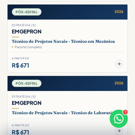
2026
PÓS-EDITAL
ESTRATÉGIA (E)
EMGEPRON
Técnico de Projetos Navais - Técnico em Mecânica
Pacote Completo
A PARTIR DE
R$ 671
2026
PÓS-EDITAL
ESTRATÉGIA (E)
EMGEPRON
Técnico de Projetos Navais - Técnico de Laboratório
1
×
Boa tarde! Sou o Ana 🌟
Responde em breve
A PARTIR DE
R$ 671