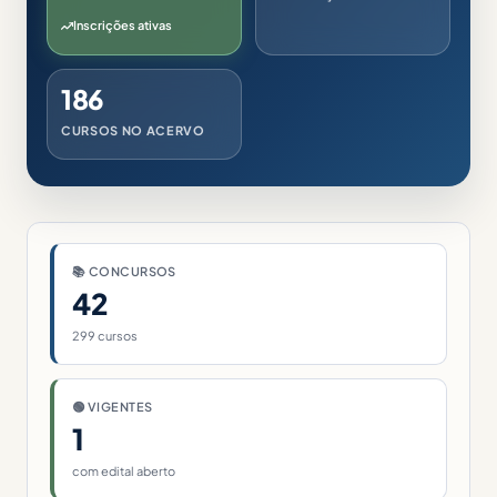
Inscrições ativas
186
CURSOS NO ACERVO
📚 CONCURSOS
42
299 cursos
🟢 VIGENTES
1
com edital aberto