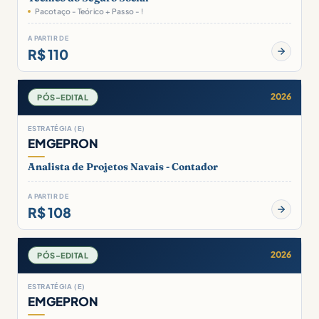
Pacotaço - Teórico + Passo - !
A PARTIR DE
R$ 110
2026
PÓS-EDITAL
ESTRATÉGIA (E)
EMGEPRON
Analista de Projetos Navais - Contador
A PARTIR DE
R$ 108
2026
PÓS-EDITAL
ESTRATÉGIA (E)
EMGEPRON