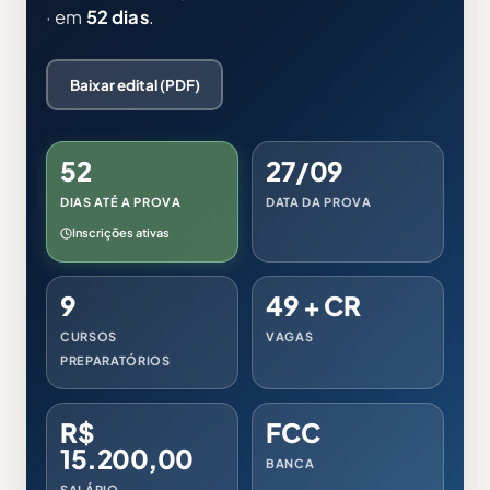
· em
52 dias
.
Baixar edital (PDF)
52
27/09
DIAS ATÉ A PROVA
DATA DA PROVA
Inscrições ativas
9
49 + CR
CURSOS
VAGAS
PREPARATÓRIOS
R$
FCC
15.200,00
BANCA
SALÁRIO