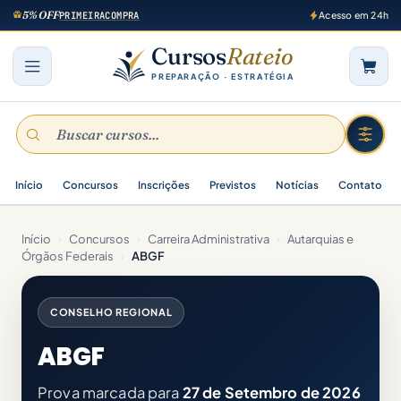
5% OFF
PRIMEIRACOMPRA
Acesso em 24h
Cursos
Rateio
PREPARAÇÃO · ESTRATÉGIA
Início
Concursos
Inscrições
Previstos
Notícias
Contato
Início
›
Concursos
›
Carreira Administrativa
›
Autarquias e
Órgãos Federais
›
ABGF
CONSELHO REGIONAL
ABGF
Prova marcada para
27 de Setembro de 2026