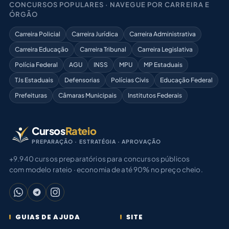
CONCURSOS POPULARES · NAVEGUE POR CARREIRA E
ÓRGÃO
Carreira Policial
Carreira Jurídica
Carreira Administrativa
Carreira Educação
Carreira Tribunal
Carreira Legislativa
Polícia Federal
AGU
INSS
MPU
MP Estaduais
TJs Estaduais
Defensorias
Polícias Civis
Educação Federal
Prefeituras
Câmaras Municipais
Institutos Federais
Cursos
Rateio
PREPARAÇÃO · ESTRATÉGIA · APROVAÇÃO
+9.940 cursos preparatórios para concursos públicos
com modelo rateio · economia de até 90% no preço cheio.
GUIAS DE AJUDA
SITE