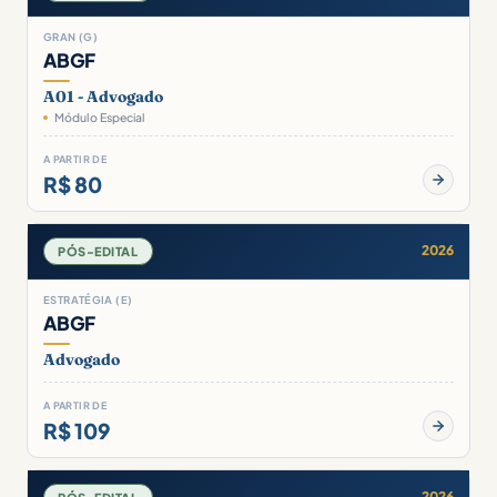
GRAN (G)
ABGF
A01 - Advogado
Módulo Especial
A PARTIR DE
R$ 80
2026
PÓS-EDITAL
ESTRATÉGIA (E)
ABGF
Advogado
A PARTIR DE
R$ 109
2026