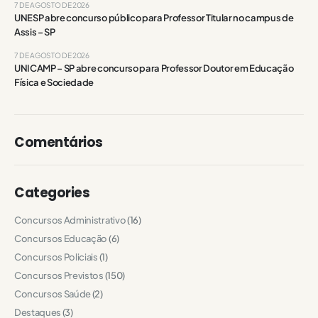
7 DE AGOSTO DE 2026
UNESP abre concurso público para Professor Titular no campus de
Assis – SP
7 DE AGOSTO DE 2026
UNICAMP – SP abre concurso para Professor Doutor em Educação
Física e Sociedade
Comentários
Categories
Concursos Administrativo
(16)
Concursos Educação
(6)
Concursos Policiais
(1)
Concursos Previstos
(150)
Concursos Saúde
(2)
Destaques
(3)