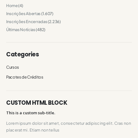
Home
(4)
Inscrições Abertas
(1.607)
Inscrições Encerradas
(2.236)
Últimas Notícias
(482)
Categories
Cursos
Pacotes de Créditos
CUSTOM HTML BLOCK
This is a custom sub-title.
Lorem ipsum dolor sit amet, consectetur adipiscing elit. Cras non
placerat mi. Etiam non tellus