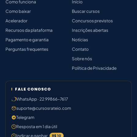
Como funciona
Início
Como baixar
Buscar cursos
Acelerador
Concursos previstos
Recursos da plataforma
Inscrições abertas
Pagamento e garantia
Notícias
Perguntas frequentes
Contato
Sobre nós
Política de Privacidade
FALE CONOSCO
WhatsApp · 22 99866-7617
suporte@cursosrateio.com
Telegram
Resposta em 1 dia útil
Indicar e ganhar
R$ 10