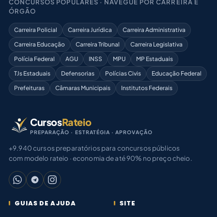
CONCURSOS POPULARES · NAVEGUE POR CARREIRA E
ÓRGÃO
Carreira Policial
Carreira Jurídica
Carreira Administrativa
Carreira Educação
Carreira Tribunal
Carreira Legislativa
Polícia Federal
AGU
INSS
MPU
MP Estaduais
TJs Estaduais
Defensorias
Polícias Civis
Educação Federal
Prefeituras
Câmaras Municipais
Institutos Federais
Cursos
Rateio
PREPARAÇÃO · ESTRATÉGIA · APROVAÇÃO
+9.940 cursos preparatórios para concursos públicos
com modelo rateio · economia de até 90% no preço cheio.
GUIAS DE AJUDA
SITE