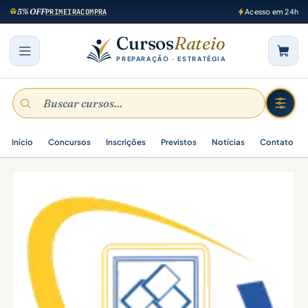
5% OFF
PRIMEIRACOMPRA
Acesso em 24h
Cursos
Rateio
PREPARAÇÃO · ESTRATÉGIA
Início
Concursos
Inscrições
Previstos
Notícias
Contato