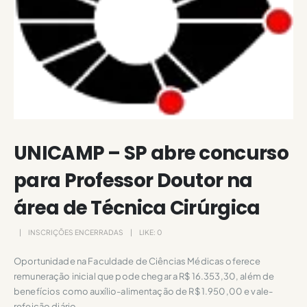
UNICAMP – SP abre concurso
para Professor Doutor na
área de Técnica Cirúrgica
INSCRIÇÕES ENCERRADAS
LIKE:
0
Oportunidade na Faculdade de Ciências Médicas oferece
remuneração inicial que pode chegar a R$ 16.353,30, além de
benefícios como auxílio-alimentação de R$ 1.950,00 e vale-
refeição diário.