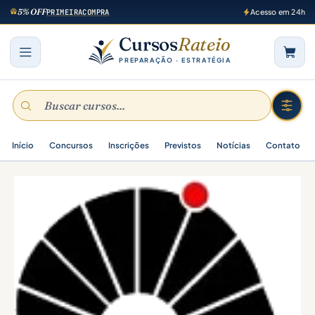
5% OFF
PRIMEIRACOMPRA
Acesso em 24h
Cursos
Rateio
PREPARAÇÃO · ESTRATÉGIA
Início
Concursos
Inscrições
Previstos
Notícias
Contato