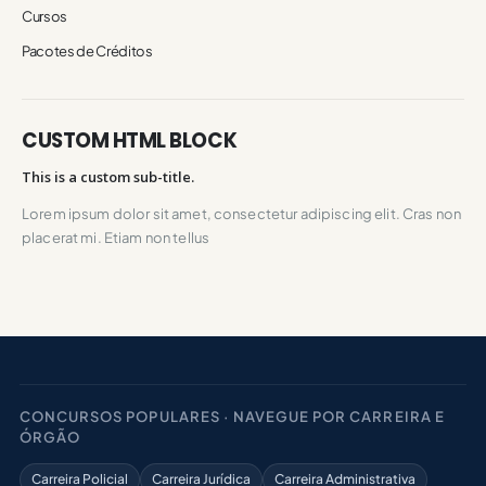
Cursos
Pacotes de Créditos
CUSTOM HTML BLOCK
This is a custom sub-title.
Lorem ipsum dolor sit amet, consectetur adipiscing elit. Cras non
placerat mi. Etiam non tellus
CONCURSOS POPULARES · NAVEGUE POR CARREIRA E
ÓRGÃO
Carreira Policial
Carreira Jurídica
Carreira Administrativa