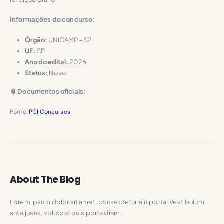
Informações do concurso:
Órgão:
UNICAMP – SP
UF:
SP
Ano do edital:
2026
Status:
Novo
📎 Documentos oficiais:
Fonte:
PCI Concursos
About The Blog
Lorem ipsum dolor sit amet, consectetur elit porta. Vestibulum
ante justo, volutpat quis porta diam.