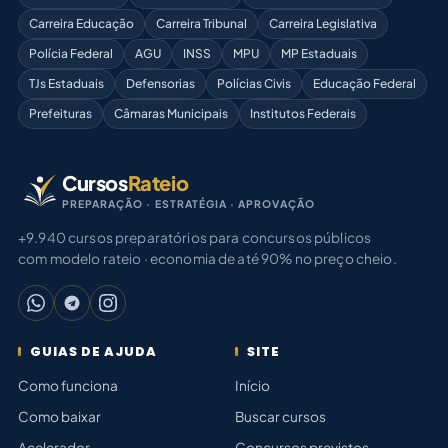
Carreira Educação
Carreira Tribunal
Carreira Legislativa
Polícia Federal
AGU
INSS
MPU
MP Estaduais
TJs Estaduais
Defensorias
Polícias Civis
Educação Federal
Prefeituras
Câmaras Municipais
Institutos Federais
Cursos
Rateio
PREPARAÇÃO · ESTRATÉGIA · APROVAÇÃO
+9.940 cursos preparatórios para concursos públicos
com modelo rateio · economia de até 90% no preço cheio.
GUIAS DE AJUDA
SITE
Como funciona
Início
Como baixar
Buscar cursos
Acelerador
Concursos previstos