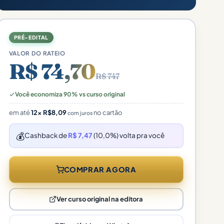
PRÉ-EDITAL
VALOR DO RATEIO
R$ 74,70
R$ 747
Você economiza 90% vs curso original
em até
12×
R$
8,09
no cartão
com juros
💰
Cashback de
R$ 7,47
(10,0%) volta pra você
COMPRAR AGORA
Ver curso original na editora