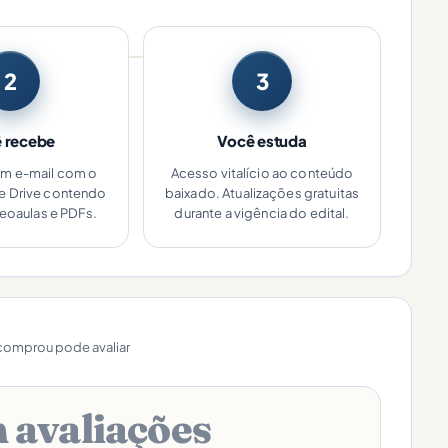
2
3
 recebe
Você estuda
um e-mail com o
Acesso vitalício ao conteúdo
le Drive contendo
baixado. Atualizações gratuitas
deoaulas e PDFs.
durante a vigência do edital.
omprou pode avaliar
 avaliações