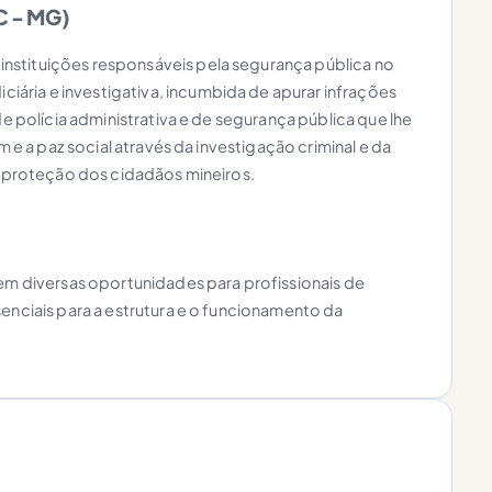
PC - MG)
s instituições responsáveis pela segurança pública no
iciária e investigativa, incumbida de apurar infrações
de polícia administrativa e de segurança pública que lhe
m e a paz social através da investigação criminal e da
 a proteção dos cidadãos mineiros.
cem diversas oportunidades para profissionais de
senciais para a estrutura e o funcionamento da