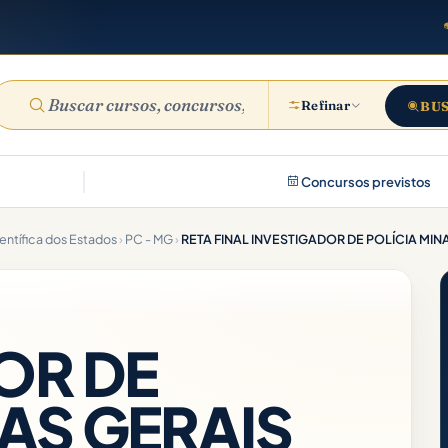
Refinar
BU
Concursos previstos
ientífica dos Estados
›
PC - MG
›
RETA FINAL INVESTIGADOR DE POLÍCIA MINA
OR DE
AS GERAIS