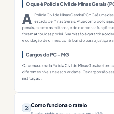
O que é Polícia Civil de Minas Gerais (
A
Polícia Civil de Minas Gerais (PCMG) é uma da
estado de Minas Gerais. Atua como polícia jud
penais, exceto as militares, e de exercer as funções 
forem atribuídas por lei. Sua missão é garantir a orde
elucidação de crimes, contribuindo para a justiça e
Cargos do PC - MG
Os concursos da Polícia Civil de Minas Gerais ofere
diferentes níveis de escolaridade. Os cargos são es
instituição.
Como funciona o rateio
Simples, rápido e seguro — acesso em até 24h