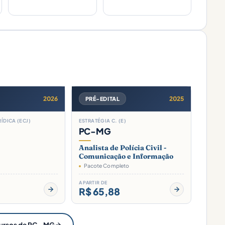
2026
2025
PRÉ-EDITAL
ÍDICA (ECJ)
ESTRATÉGIA C. (E)
PC-MG
Analista de Polícia Civil -
Comunicação e Informação
Pacote Completo
A PARTIR DE
R$ 65,88
cursos de PC - MG