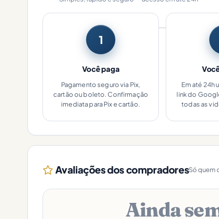
1
Você paga
Você
Pagamento seguro via Pix,
Em até 24h 
cartão ou boleto. Confirmação
link do Goog
imediata para Pix e cartão.
todas as vi
Avaliações dos compradores
Só quem c
Ainda sem