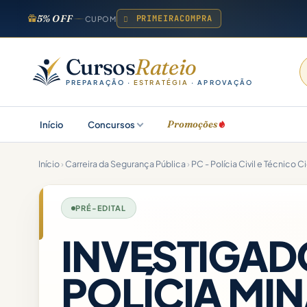
5% OFF
PRIMEIRACOMPRA
CUPOM
Cursos
Rateio
PREPARAÇÃO ·
ESTRATÉGIA
· APROVAÇÃO
Promoções
Início
Concursos
Início
›
Carreira da Segurança Pública
›
PC - Polícia Civil e Técnico C
PRÉ-EDITAL
INVESTIGAD
POLÍCIA MIN