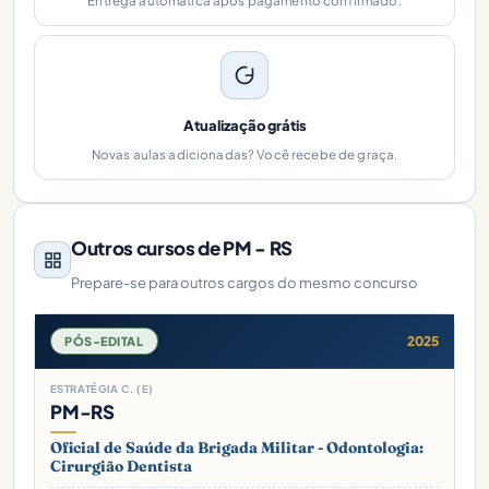
Entrega automática após pagamento confirmado.
Atualização grátis
Novas aulas adicionadas? Você recebe de graça.
Outros cursos de PM - RS
Prepare-se para outros cargos do mesmo concurso
2025
PÓS-EDITAL
ESTRATÉGIA C. (E)
PM-RS
Oficial de Saúde da Brigada Militar - Odontologia:
Cirurgião Dentista