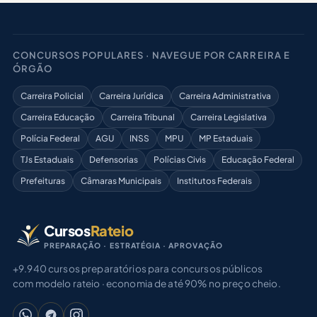
CONCURSOS POPULARES · NAVEGUE POR CARREIRA E
ÓRGÃO
Carreira Policial
Carreira Jurídica
Carreira Administrativa
Carreira Educação
Carreira Tribunal
Carreira Legislativa
Polícia Federal
AGU
INSS
MPU
MP Estaduais
TJs Estaduais
Defensorias
Polícias Civis
Educação Federal
Prefeituras
Câmaras Municipais
Institutos Federais
Cursos
Rateio
PREPARAÇÃO · ESTRATÉGIA · APROVAÇÃO
+9.940 cursos preparatórios para concursos públicos
com modelo rateio · economia de até 90% no preço cheio.