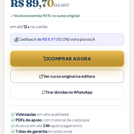
R$ 89,70
R$ 897
Você economiza 90% vs curso original
em até
12x
no cartão
💰
Cashback de
R$ 8,97
(10,0%) volta pra você
COMPRAR AGORA
Ver curso original na editora
Tirar dúvidas no WhatsApp
Videoaulas
em alta qualidade
PDFs de apoio
com material de cada aula
Acesso em até
24h
após pagamento
7 dias de garantia
incondicional