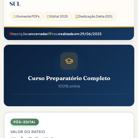
SUL
Somente PDFs
Edital 2025
Dedicação Delta (DD)
Inscrições
encerradas
Prova
realizada em 29/06/2025
Curso Preparatório Completo
100% online
PÓS-EDITAL
VALOR DO RATEIO