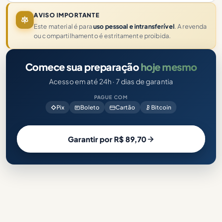
AVISO IMPORTANTE
Este material é para
uso pessoal e intransferível
. A revenda
ou compartilhamento é estritamente proibida.
Comece sua preparação
hoje mesmo
Acesso em até 24h · 7 dias de garantia
PAGUE COM
Pix
Boleto
Cartão
Bitcoin
Garantir por R$ 89,70