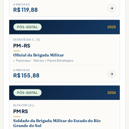
A PARTIR DE
R$ 119,88
2025
PÓS-EDITAL
ESTRATÉGIA C. (E)
PM-RS
Oficial da Brigada Militar
Pacotaço - Teórico + Passo Estratégico
A PARTIR DE
R$ 155,88
2026
PÓS-EDITAL
ALFACON (AL)
PM RS
Soldado da Brigada Militar do Estado do Rio
Grande do Sul