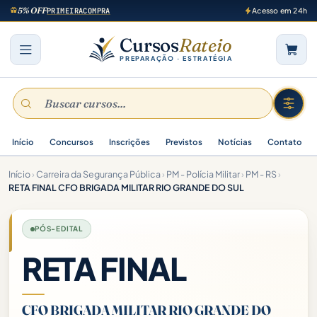
5% OFF
PRIMEIRACOMPRA
Acesso em 24h
Cursos
Rateio
PREPARAÇÃO · ESTRATÉGIA
Início
Concursos
Inscrições
Previstos
Notícias
Contato
Início
›
Carreira da Segurança Pública
›
PM - Polícia Militar
›
PM - RS
›
RETA FINAL CFO BRIGADA MILITAR RIO GRANDE DO SUL
PÓS-EDITAL
RETA FINAL
CFO BRIGADA MILITAR RIO GRANDE DO