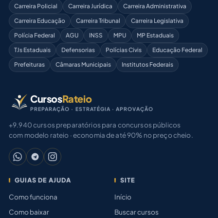
Carreira Policial
Carreira Jurídica
Carreira Administrativa
Carreira Educação
Carreira Tribunal
Carreira Legislativa
Polícia Federal
AGU
INSS
MPU
MP Estaduais
TJs Estaduais
Defensorias
Polícias Civis
Educação Federal
Prefeituras
Câmaras Municipais
Institutos Federais
Cursos
Rateio
PREPARAÇÃO · ESTRATÉGIA · APROVAÇÃO
+9.940 cursos preparatórios para concursos públicos
com modelo rateio · economia de até 90% no preço cheio.
GUIAS DE AJUDA
SITE
Como funciona
Início
Como baixar
Buscar cursos