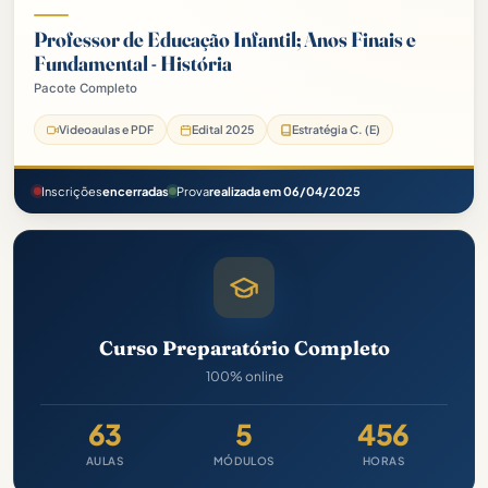
Professor de Educação Infantil; Anos Finais e
Fundamental - História
Pacote Completo
Prefeitura João Alfredo-PE Pacote Completo - 2025 (Pós-Edital)
Videoaulas e PDF
Edital 2025
Estratégia C. (E)
Inscrições
encerradas
Prova
realizada em 06/04/2025
Curso Preparatório Completo
100% online
63
5
456
AULAS
MÓDULOS
HORAS