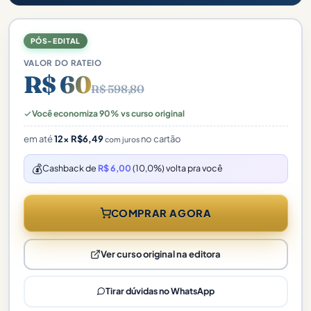
PÓS-EDITAL
VALOR DO RATEIO
R$ 60
R$ 598,80
Você economiza 90% vs curso original
em até
12×
R$
6,49
no cartão
com juros
💰
Cashback de
R$ 6,00
(10,0%) volta pra você
COMPRAR AGORA
Ver curso original na editora
Tirar dúvidas no WhatsApp