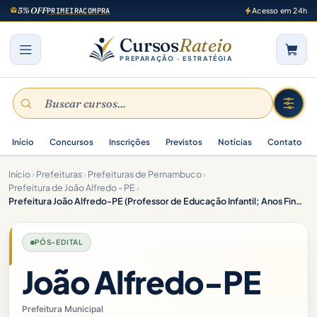
5% OFF
PRIMEIRACOMPRA
Acesso em 24h
Cursos
Rateio
PREPARAÇÃO · ESTRATÉGIA
Início
Concursos
Inscrições
Previstos
Notícias
Contato
Início
›
Prefeituras
›
Prefeituras de Pernambuco
›
Prefeitura de João Alfredo - PE
›
Prefeitura João Alfredo-PE (Professor de Educação Infantil; Anos Finais e Fundamental – História) Pacote Completo – 2025 (Pós-Edital)
PÓS-EDITAL
João Alfredo-PE
Prefeitura Municipal