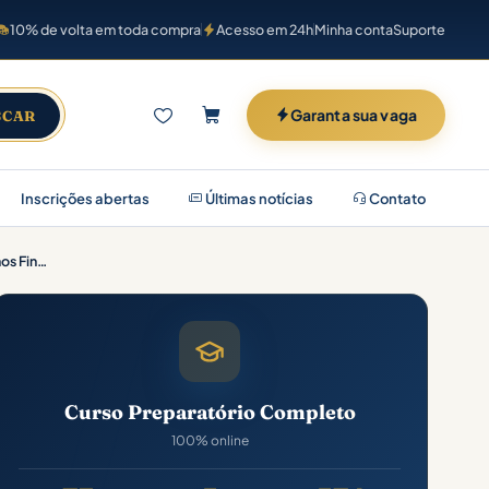
10% de volta em toda compra
Acesso em 24h
Minha conta
Suporte
Garanta sua vaga
SCAR
Inscrições abertas
Últimas notícias
Contato
Prefeitura João Alfredo-PE (Professor de Educação Infantil; Anos Finais e Fundamental – Educação Física) Pacote – 2025 (Pós-Edital)
Curso Preparatório Completo
100% online