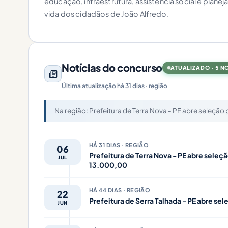
educação, infraestrutura, assistência social e plan
vida dos cidadãos de João Alfredo.
Notícias do concurso
ATUALIZADO · 5 N
Última atualização há 31 dias · região
Na região: Prefeitura de Terra Nova - PE abre seleção
HÁ 31 DIAS · REGIÃO
06
Prefeitura de Terra Nova - PE abre seleçã
JUL
13.000,00
HÁ 44 DIAS · REGIÃO
22
Prefeitura de Serra Talhada - PE abre se
JUN