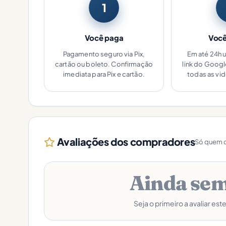
1
Você paga
Você
Pagamento seguro via Pix,
Em até 24h 
cartão ou boleto. Confirmação
link do Goog
imediata para Pix e cartão.
todas as vi
Avaliações dos compradores
Só quem c
Ainda sem
Seja o primeiro a avaliar est