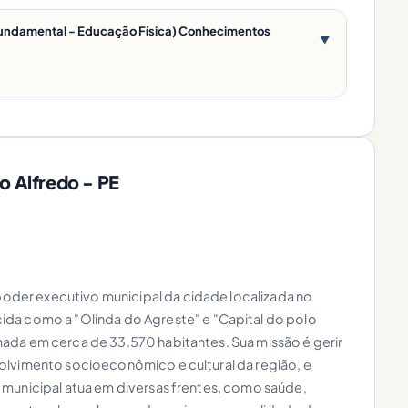
e Fundamental - Educação Física) Conhecimentos
▼
o Alfredo - PE
 poder executivo municipal da cidade localizada no
da como a "Olinda do Agreste" e "Capital do polo
ada em cerca de 33.570 habitantes. Sua missão é gerir
olvimento socioeconômico e cultural da região, e
 municipal atua em diversas frentes, como saúde,