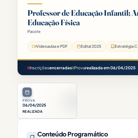
Professor de Educação Infantil; A
Educação Física
Pacote
Prefeitura João Alfredo-PE Pacote - 2025 (Pós-Edital)
Videoaulas e PDF
Edital 2025
Estratégia C.
Inscrições
encerradas
Prova
realizada em 06/04/2025
PROVA
06/04/2025
REALIZADA
Conteúdo Programático