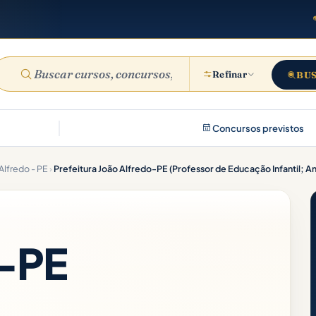
Refinar
BU
Concursos previstos
Alfredo - PE
›
o-PE