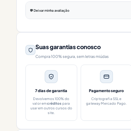
💬 Deixar minha avaliação
Suas garantias conosco
Compra 100% segura, sem letras miúdas
7 dias de garantia
Pagamento seguro
Devolvemos 100% do
Criptografia SSL e
valor em
créditos
para
gateway Mercado Pago.
usar em outros cursos do
site.