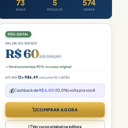
73
5
574
AULAS
MÓDULOS
HORAS
PÓS-EDITAL
VALOR DO RATEIO
R$ 60
R$ 598,80
Você economiza 90% vs curso original
em até
12×
R$
6,49
no cartão
com juros
💰
Cashback de
R$ 6,00
(10,0%) volta pra você
COMPRAR AGORA
Ver curso original na editora