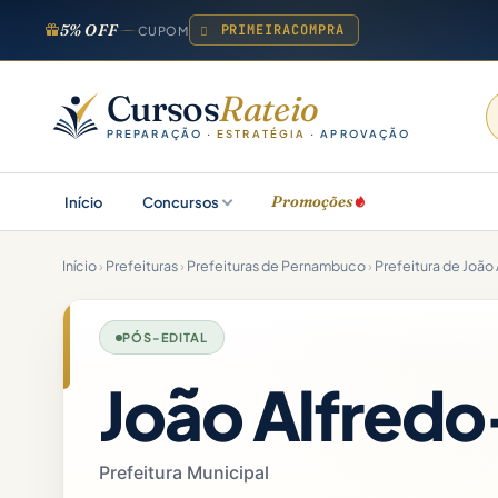
5% OFF
PRIMEIRACOMPRA
CUPOM
Cursos
Rateio
PREPARAÇÃO ·
ESTRATÉGIA
· APROVAÇÃO
Promoções
Início
Concursos
Início
›
Prefeituras
›
Prefeituras de Pernambuco
›
Prefeitura de João 
PÓS-EDITAL
João Alfred
Prefeitura Municipal