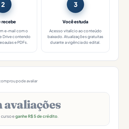
2
3
 recebe
Você estuda
um e-mail com o
Acesso vitalício ao conteúdo
le Drive contendo
baixado. Atualizações gratuitas
deoaulas e PDFs.
durante a vigência do edital.
omprou pode avaliar
 avaliações
e curso e
ganhe R$ 5 de crédito
.