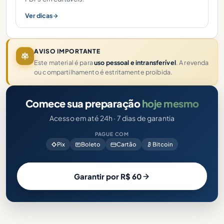
Ver dicas
AVISO IMPORTANTE
Este material é para
uso pessoal e intransferível
. A revenda
ou compartilhamento é estritamente proibida.
Comece sua preparação
hoje mesmo
Acesso em até 24h · 7 dias de garantia
PAGUE COM
Pix
Boleto
Cartão
Bitcoin
Garantir por R$ 60