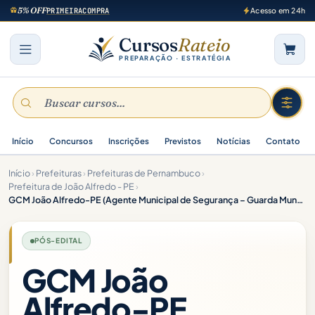
5% OFF
PRIMEIRACOMPRA
Acesso em 24h
Cursos
Rateio
PREPARAÇÃO · ESTRATÉGIA
Início
Concursos
Inscrições
Previstos
Notícias
Contato
Início
›
Prefeituras
›
Prefeituras de Pernambuco
›
Prefeitura de João Alfredo - PE
›
GCM João Alfredo-PE (Agente Municipal de Segurança – Guarda Municipal) Pacote Completo – 2025 (Pós-Edital)
PÓS-EDITAL
GCM João
Alfredo-PE