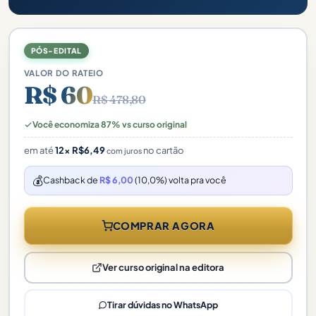
PÓS-EDITAL
VALOR DO RATEIO
R$ 60
R$ 478,80
Você economiza 87% vs curso original
em até
12×
R$
6,49
no cartão
com juros
💰
Cashback de
R$ 6,00
(10,0%) volta pra você
COMPRAR AGORA
Ver curso original na editora
Tirar dúvidas no WhatsApp