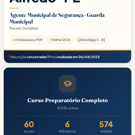
Agente Municipal de Segurança - Guarda
Municipal
Pacote Completo
Videoaulas e PDF
Edital 2025
Estratégia C. (E)
Inscrições
encerradas
Prova
realizada em 06/04/2025
Curso Preparatório Completo
100% online
60
6
574
AULAS
MÓDULOS
HORAS