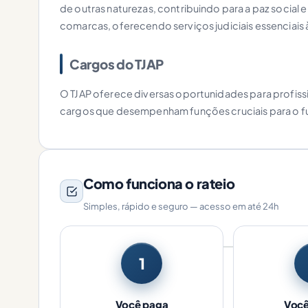
de outras naturezas, contribuindo para a paz social
comarcas, oferecendo serviços judiciais essenciai
Cargos do TJAP
O TJAP oferece diversas oportunidades para profissi
cargos que desempenham funções cruciais para o fu
Como funciona o rateio
Simples, rápido e seguro — acesso em até 24h
1
Você paga
Você