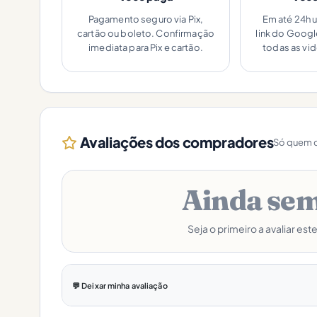
Pagamento seguro via Pix,
Em até 24h 
cartão ou boleto. Confirmação
link do Goog
imediata para Pix e cartão.
todas as vi
Avaliações dos compradores
Só quem c
Ainda sem
Seja o primeiro a avaliar est
💬 Deixar minha avaliação