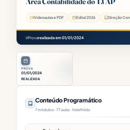
Área Contabilidade do TJ AP
Videoaulas e PDF
Edital 2026
Direção Conc
Prova
realizada em 01/01/2024
PROVA
01/01/2024
REALIZADA
Conteúdo Programático
7 módulos · 77 aulas · Indefinido