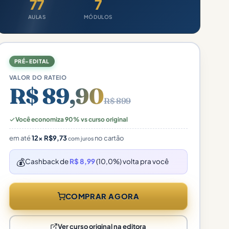
77
7
AULAS
MÓDULOS
PRÉ-EDITAL
VALOR DO RATEIO
R$ 89,90
R$ 899
Você economiza 90% vs curso original
em até
12×
R$
9,73
no cartão
com juros
💰
Cashback de
R$ 8,99
(10,0%) volta pra você
COMPRAR AGORA
Ver curso original na editora