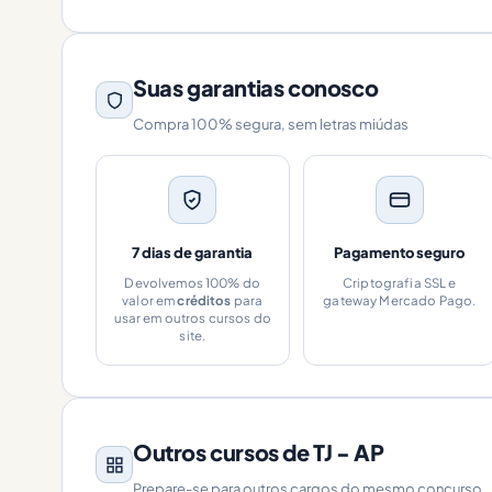
Suas garantias conosco
Compra 100% segura, sem letras miúdas
7 dias de garantia
Pagamento seguro
Devolvemos 100% do
Criptografia SSL e
valor em
créditos
para
gateway Mercado Pago.
usar em outros cursos do
site.
Outros cursos de TJ - AP
Prepare-se para outros cargos do mesmo concurso