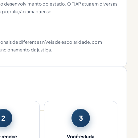
 e o desenvolvimento do estado. O TJAP atua em diversas
s à população amapaense.
onais de diferentes níveis de escolaridade, com
ncionamento da justiça.
2
3
 recebe
Você estuda