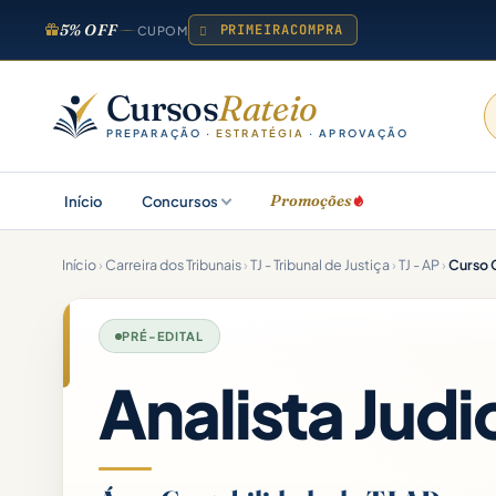
5% OFF
PRIMEIRACOMPRA
CUPOM
Cursos
Rateio
PREPARAÇÃO ·
ESTRATÉGIA
· APROVAÇÃO
Promoções
Início
Concursos
Início
›
Carreira dos Tribunais
›
TJ - Tribunal de Justiça
›
TJ - AP
›
Curso C
PRÉ-EDITAL
Analista Judi