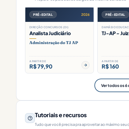
2026
PRÉ-EDITAL
PRÉ-EDITAL
DIREÇÃO CONCURSOS (DI)
DAMÁSIO EDUCAC
Analista Judiciário
TJ-AP - Juiz
Administração do TJ AP
A PARTIR DE
A PARTIR DE
R$ 79,90
R$ 160
Ver todos os 6 
Tutoriais e recursos
Tudo que você precisa pra aproveitar ao máximo seu 