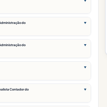
▼
- Administração do
▼
- Administração do
▼
▼
nalista Contador do
▼