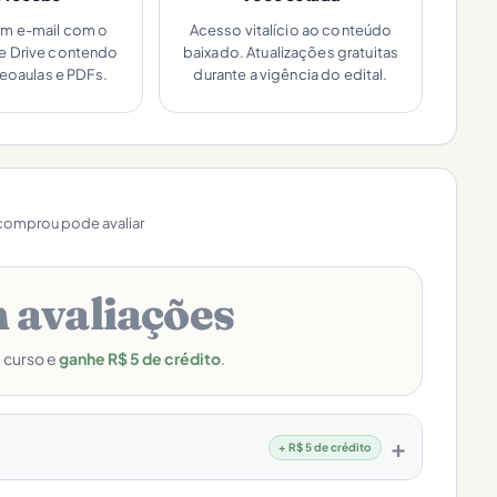
um e-mail com o
Acesso vitalício ao conteúdo
le Drive contendo
baixado. Atualizações gratuitas
deoaulas e PDFs.
durante a vigência do edital.
omprou pode avaliar
 avaliações
e curso e
ganhe R$ 5 de crédito
.
+ R$ 5 de crédito