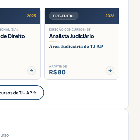
2025
2026
PRÉ-EDITAL
IONAL (DA)
DIREÇÃO CONCURSOS (DI)
 de Direito
Analista Judiciário
Área Judiciária do TJ AP
A PARTIR DE
R$ 80
cursos de TJ - AP
curso