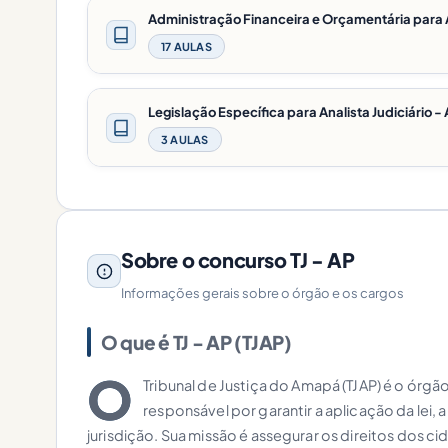
Administração Financeira e Orçamentária para A
17 AULAS
Legislação Específica para Analista Judiciário 
3 AULAS
Sobre o concurso TJ - AP
Informações gerais sobre o órgão e os cargos
O que é TJ - AP (TJAP)
O
Tribunal de Justiça do Amapá (TJAP) é o órg
responsável por garantir a aplicação da lei,
jurisdição. Sua missão é assegurar os direitos dos cid