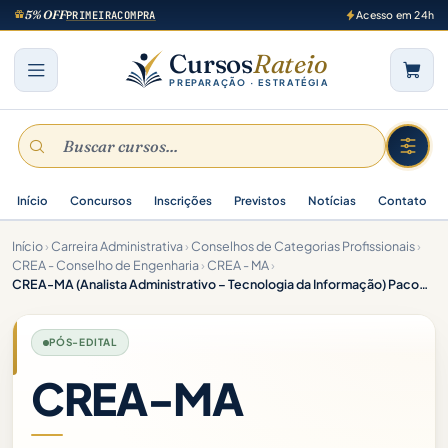
5% OFF
PRIMEIRACOMPRA
Acesso em 24h
Cursos
Rateio
PREPARAÇÃO · ESTRATÉGIA
Início
Concursos
Inscrições
Previstos
Notícias
Contato
Início
›
Carreira Administrativa
›
Conselhos de Categorias Profissionais
›
CREA - Conselho de Engenharia
›
CREA - MA
›
CREA-MA (Analista Administrativo – Tecnologia da Informação) Pacote – 2025 (Pós-Edital)
PÓS-EDITAL
CREA-MA