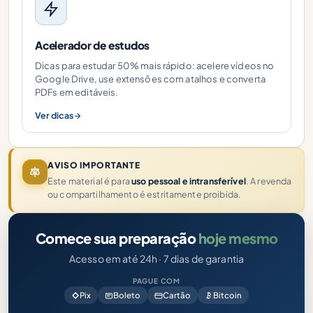
Acelerador de estudos
Dicas para estudar 50% mais rápido: acelere vídeos no
Google Drive, use extensões com atalhos e converta
PDFs em editáveis.
Ver dicas
AVISO IMPORTANTE
Este material é para
uso pessoal e intransferível
. A revenda
ou compartilhamento é estritamente proibida.
Comece sua preparação
hoje mesmo
Acesso em até 24h · 7 dias de garantia
PAGUE COM
Pix
Boleto
Cartão
Bitcoin