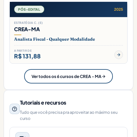
2025
PÓS-EDITAL
ESTRATÉGIA C. (E)
CREA-MA
Analista Fiscal - Qualquer Modalidade
A PARTIR DE
R$ 131,88
Ver todos os 6 cursos de CREA - MA
Tutoriais e recursos
Tudo que você precisa pra aproveitar ao máximo seu
curso