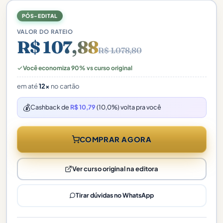
PÓS-EDITAL
VALOR DO RATEIO
R$ 107,88
R$ 1.078,80
Você economiza 90% vs curso original
em até
12x
no cartão
💰
Cashback de
R$ 10,79
(10,0%) volta pra você
COMPRAR AGORA
Ver curso original na editora
Tirar dúvidas no WhatsApp