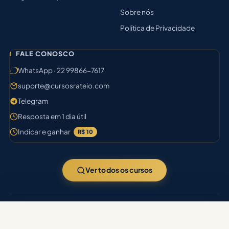
Sobre nós
Política de Privacidade
FALE CONOSCO
WhatsApp · 22 99866-7617
suporte@cursosrateio.com
Telegram
Resposta em 1 dia útil
Indicar e ganhar
R$ 10
Ver todos os cursos
© 2026
Cursos Rateio
· 9.940 cursos no acervo · Aprovação certa.
Filtrar busca