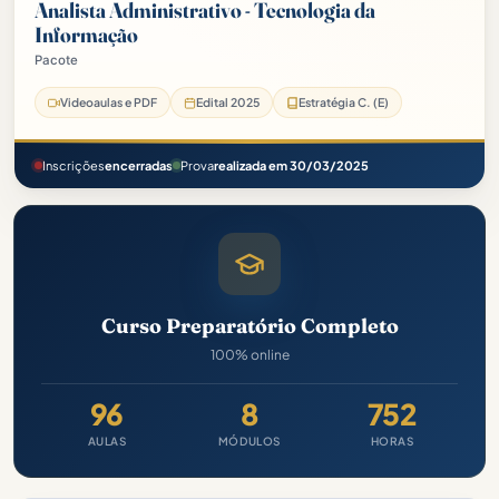
Analista Administrativo - Tecnologia da
Informação
Pacote
Videoaulas e PDF
Edital 2025
Estratégia C. (E)
Inscrições
encerradas
Prova
realizada em 30/03/2025
Curso Preparatório Completo
100% online
96
8
752
AULAS
MÓDULOS
HORAS