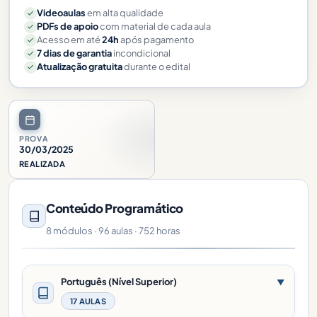
Videoaulas
em alta qualidade
PDFs de apoio
com material de cada aula
Acesso em até
24h
após pagamento
7 dias de garantia
incondicional
Atualização gratuita
durante o edital
PROVA
30/03/2025
REALIZADA
Conteúdo Programático
8 módulos · 96 aulas · 752 horas
Português (Nível Superior)
▼
17 AULAS