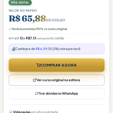
PÓS-EDITAL
VALOR DO RATEIO
R$ 65,88
R$ 658,80
Você economiza 90% vs curso original
em até
12×
R$
7,13
no cartão
com juros
💰
Cashback de
R$ 6,59
(10,0%) volta pra você
COMPRAR AGORA
Ver curso original na editora
Tirar dúvidas no WhatsApp
Videoaulas
em alta qualidade