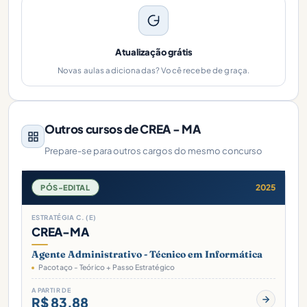
Atualização grátis
Novas aulas adicionadas? Você recebe de graça.
Outros cursos de CREA - MA
Prepare-se para outros cargos do mesmo concurso
2025
PÓS-EDITAL
ESTRATÉGIA C. (E)
CREA-MA
Agente Administrativo - Técnico em Informática
Pacotaço - Teórico + Passo Estratégico
A PARTIR DE
R$ 83,88