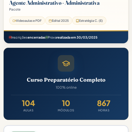
Agente Administrativo - Administrativa
Pacote
Videoaulas e PDF
Edital 2025
Estratégia C. (E)
Inscrições
encerradas
Prova
realizada em 30/03/2025
Curso Preparatório Completo
100% online
104
10
867
AULAS
MÓDULOS
HORAS