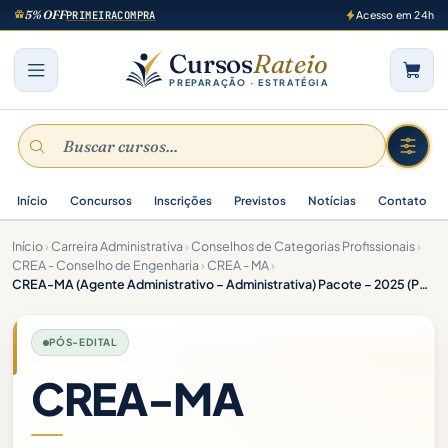
5% OFF
PRIMEIRACOMPRA
Acesso em 24h
Cursos
Rateio
PREPARAÇÃO · ESTRATÉGIA
Início
Concursos
Inscrições
Previstos
Notícias
Contato
Início
›
Carreira Administrativa
›
Conselhos de Categorias Profissionais
›
CREA - Conselho de Engenharia
›
CREA - MA
›
CREA-MA (Agente Administrativo – Administrativa) Pacote – 2025 (Pós-Edital)
PÓS-EDITAL
CREA-MA