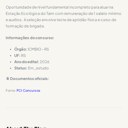
Oportunidade de nível fundamental incompleto para atuar na
Estação Ecológica do Taim com remuneração de 1 salário mínimo
e auxílios. A seleção envolve teste de aptidão física e curso de
formação de brigada.
Informações do concurso:
Órgão:
ICMBIO – RS
UF:
RS
Ano do edital:
2026
Status:
Em_estudo
📎 Documentos oficiais:
Fonte:
PCI Concursos