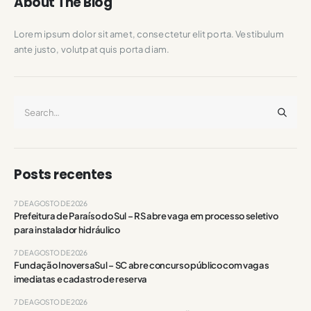
About The Blog
Lorem ipsum dolor sit amet, consectetur elit porta. Vestibulum
ante justo, volutpat quis porta diam.
Posts recentes
7 DE AGOSTO DE 2026
Prefeitura de Paraíso do Sul – RS abre vaga em processo seletivo
para instalador hidráulico
7 DE AGOSTO DE 2026
Fundação InoversaSul – SC abre concurso público com vagas
imediatas e cadastro de reserva
7 DE AGOSTO DE 2026