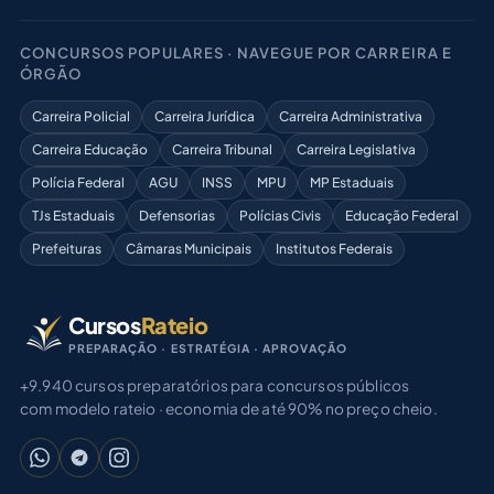
CONCURSOS POPULARES · NAVEGUE POR CARREIRA E
ÓRGÃO
Carreira Policial
Carreira Jurídica
Carreira Administrativa
Carreira Educação
Carreira Tribunal
Carreira Legislativa
Polícia Federal
AGU
INSS
MPU
MP Estaduais
TJs Estaduais
Defensorias
Polícias Civis
Educação Federal
Prefeituras
Câmaras Municipais
Institutos Federais
Cursos
Rateio
PREPARAÇÃO · ESTRATÉGIA · APROVAÇÃO
+9.940 cursos preparatórios para concursos públicos
com modelo rateio · economia de até 90% no preço cheio.