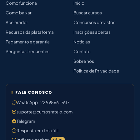
Como funciona
Início
Como baixar
Buscar cursos
Acelerador
Concursos previstos
Recursos da plataforma
Inscrições abertas
Pagamento e garantia
Notícias
Perguntas frequentes
Contato
Sobre nós
Política de Privacidade
FALE CONOSCO
WhatsApp · 22 99866-7617
suporte@cursosrateio.com
Telegram
Resposta em 1 dia útil
Indicar e ganhar
R$ 10