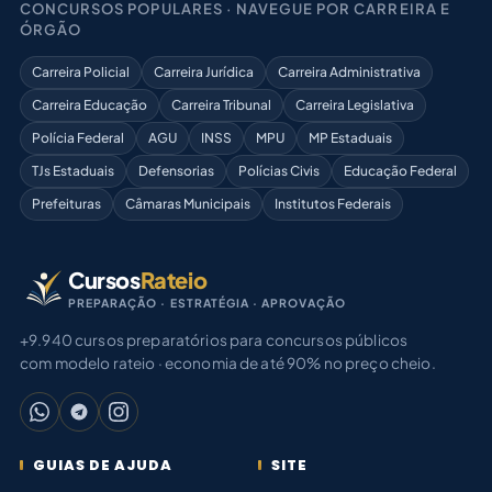
CONCURSOS POPULARES · NAVEGUE POR CARREIRA E
ÓRGÃO
Carreira Policial
Carreira Jurídica
Carreira Administrativa
Carreira Educação
Carreira Tribunal
Carreira Legislativa
Polícia Federal
AGU
INSS
MPU
MP Estaduais
TJs Estaduais
Defensorias
Polícias Civis
Educação Federal
Prefeituras
Câmaras Municipais
Institutos Federais
Cursos
Rateio
PREPARAÇÃO · ESTRATÉGIA · APROVAÇÃO
+9.940 cursos preparatórios para concursos públicos
com modelo rateio · economia de até 90% no preço cheio.
GUIAS DE AJUDA
SITE