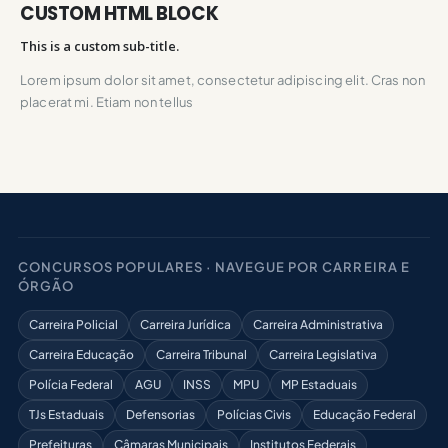
CUSTOM HTML BLOCK
This is a custom sub-title.
Lorem ipsum dolor sit amet, consectetur adipiscing elit. Cras non
placerat mi. Etiam non tellus
CONCURSOS POPULARES · NAVEGUE POR CARREIRA E
ÓRGÃO
Carreira Policial
Carreira Jurídica
Carreira Administrativa
Carreira Educação
Carreira Tribunal
Carreira Legislativa
Polícia Federal
AGU
INSS
MPU
MP Estaduais
TJs Estaduais
Defensorias
Polícias Civis
Educação Federal
Prefeituras
Câmaras Municipais
Institutos Federais