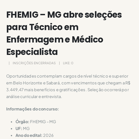
FHEMIG – MG abre seleções
para Técnico em
Enfermagem e Médico
Especialista
INSCRIÇÕES ENCERRADAS
LIKE:
0
Oportunidades contemplam cargos de nível técnico e superior
em Belo Horizonte e Sabará, com vencimentos que chegam a R$
3.449,47 mais benefícios e gratificações. Seleção ocorrerá por
análise curricular e entrevista.
Informações do concurso:
Órgão:
FHEMIG – MG
UF:
MG
Ano do edital:
2026