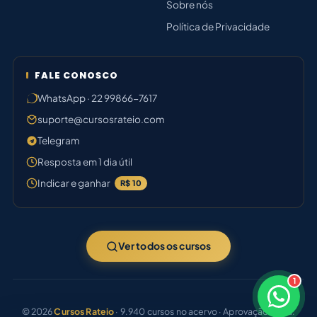
Sobre nós
Política de Privacidade
FALE CONOSCO
WhatsApp · 22 99866-7617
suporte@cursosrateio.com
Telegram
Resposta em 1 dia útil
Indicar e ganhar
R$ 10
Ver todos os cursos
1
×
Boa tarde! Sou o Marina 🗂️
© 2026
Cursos Rateio
· 9.940 cursos no acervo · Aprovação certa.
Responde em breve