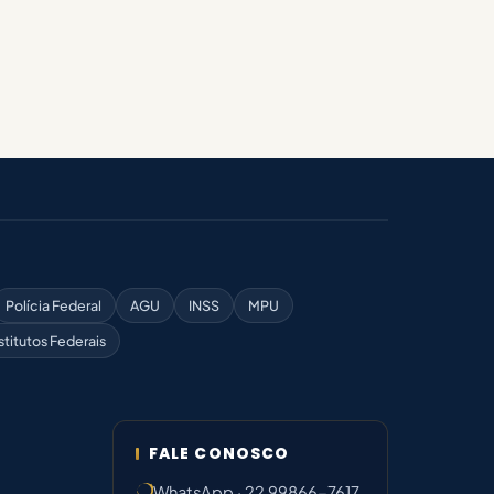
Polícia Federal
AGU
INSS
MPU
stitutos Federais
FALE CONOSCO
WhatsApp · 22 99866-7617