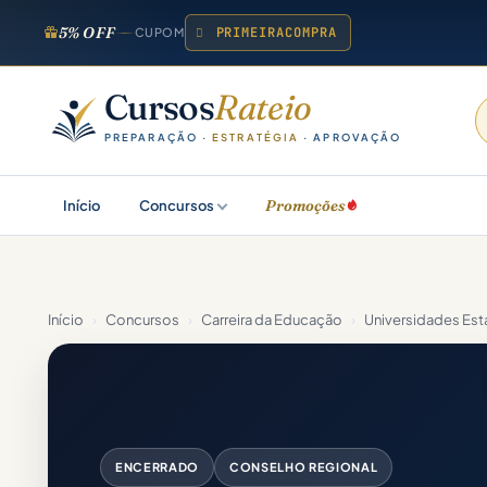
5% OFF
PRIMEIRACOMPRA
CUPOM
Cursos
Rateio
PREPARAÇÃO ·
ESTRATÉGIA
· APROVAÇÃO
Promoções
Início
Concursos
Início
›
Concursos
›
Carreira da Educação
›
Universidades Est
ENCERRADO
CONSELHO REGIONAL