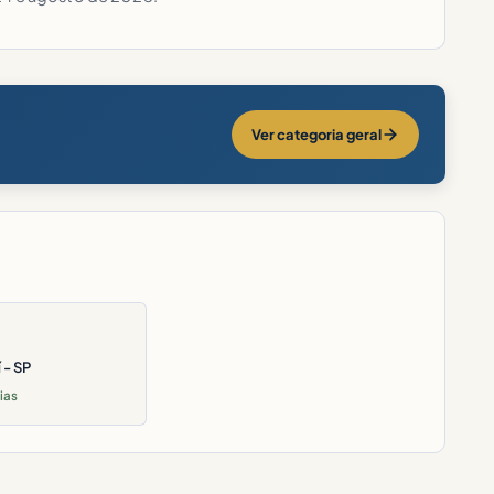
Ver categoria geral
 - SP
ias