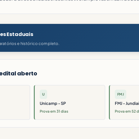
des Estaduais
ratórios e histórico completo.
edital aberto
U
FMJ
Unicamp - SP
FMJ - Jundiaí
Prova em 31 dias
Prova em 52 d