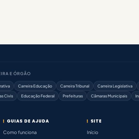
IRA E ÓRGÃO
rativa
Carreira Educação
Carreira Tribunal
Carreira Legislativa
as Civis
Educação Federal
Prefeituras
Câmaras Municipais
In
GUIAS DE AJUDA
SITE
Como funciona
Início