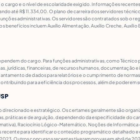
o cargo e o nível de escolaridade exigido. Informações recentes 
çando até R$ 11.334,00. O plano de carreira dos servidores técn
mas funções administrativas. Os servidores são contratados sob o
 benefícios incluem Auxílio Alimentação, Auxílio Creche, Auxílio E
dependem do cargo. Para funções administrativas, como Técnico p
s, jurídicas, financeiras, de recursos humanos, documentação e in
evantamento de dados para relatórios e o cumprimento de normas e
contribuindo para a eficiência dos processos, além de poderem su
USP
 direcionado e estratégico. Os certames geralmente são organiza
tivas, práticas e de arguição, dependendo da especificidade do 
rmativa), Raciocínio Lógico-Matemático, Noções de Informática 
is recente para identificar o conteúdo programático detalhado e
e 2023. Outros concursos recentes tiveram provas em abril de 2