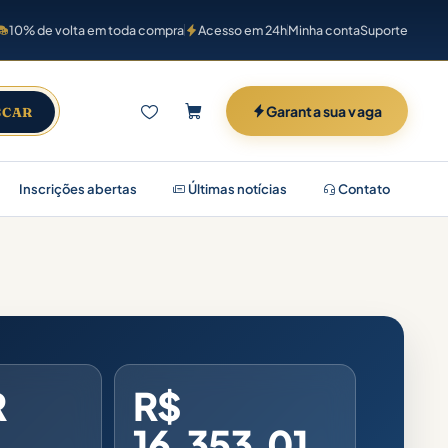
10% de volta em toda compra
Acesso em 24h
Minha conta
Suporte
Garanta sua vaga
SCAR
Inscrições abertas
Últimas notícias
Contato
R
R$
16.353,01