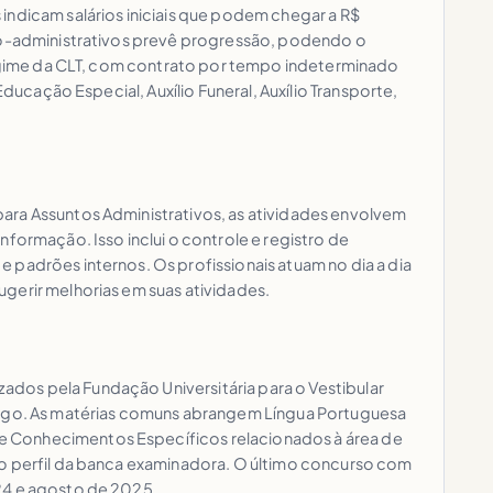
indicam salários iniciais que podem chegar a R$
ico-administrativos prevê progressão, podendo o
 regime da CLT, com contrato por tempo indeterminado
ducação Especial, Auxílio Funeral, Auxílio Transporte,
ara Assuntos Administrativos, as atividades envolvem
formação. Isso inclui o controle e registro de
 padrões internos. Os profissionais atuam no dia a dia
gerir melhorias em suas atividades.
dos pela Fundação Universitária para o Vestibular
cargo. As matérias comuns abrangem Língua Portuguesa
e Conhecimentos Específicos relacionados à área de
 o perfil da banca examinadora. O último concurso com
024 e agosto de 2025.