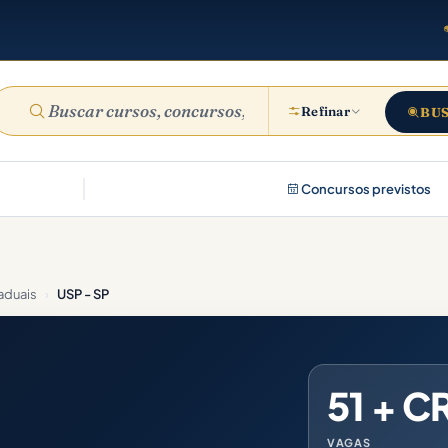
Refinar
BU
Concursos previstos
aduais
›
USP - SP
51 + C
VAGAS