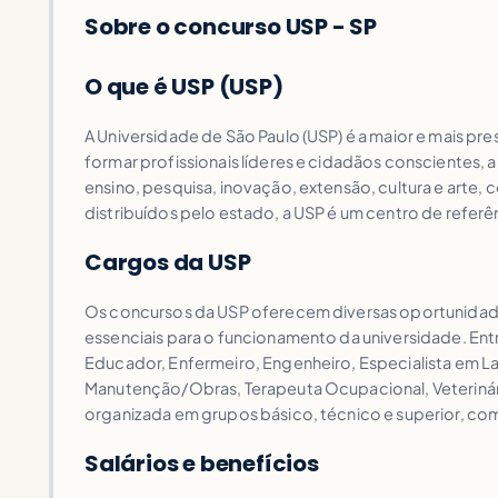
Sobre o concurso USP - SP
O que é USP (USP)
A Universidade de São Paulo (USP) é a maior e mais pre
formar profissionais líderes e cidadãos conscientes, a
ensino, pesquisa, inovação, extensão, cultura e arte,
distribuídos pelo estado, a USP é um centro de referê
Cargos da USP
Os concursos da USP oferecem diversas oportunidades
essenciais para o funcionamento da universidade. Ent
Educador, Enfermeiro, Engenheiro, Especialista em L
Manutenção/Obras, Terapeuta Ocupacional, Veterinário 
organizada em grupos básico, técnico e superior, co
Salários e benefícios