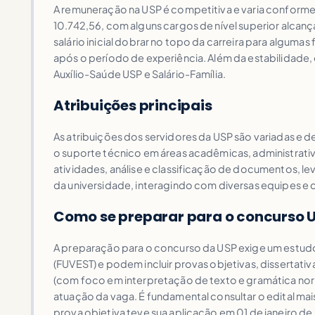
A remuneração na USP é competitiva e varia conforme 
10.742,56, com alguns cargos de nível superior alcan
salário inicial dobrar no topo da carreira para algu
após o período de experiência. Além da estabilidade, os
Auxílio-Saúde USP e Salário-Família.
Atribuições principais
As atribuições dos servidores da USP são variadas e 
o suporte técnico em áreas acadêmicas, administrativa
atividades, análise e classificação de documentos, l
da universidade, interagindo com diversas equipes e 
Como se preparar para o concurso 
A preparação para o concurso da USP exige um estudo
(FUVEST) e podem incluir provas objetivas, disserta
(com foco em interpretação de texto e gramática no
atuação da vaga. É fundamental consultar o edital ma
prova objetiva teve sua aplicação em 01 de janeiro d