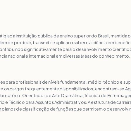
stigiada instituição pública de ensino superior do Brasil, mantid
lém de produzir, transmitir e aplicar o saber e a ciência em bene
 contribuindo significativamente para o desenvolvimento científi
ncia nacional e internacional em diversas áreas do conhecimento.
 para profissionais de níveis fundamental, médio, técnico e s
re os cargos frequentemente disponibilizados, encontram-se Age
aboratório, Orientador de Arte Dramática, Técnico de Enfermage
e Técnico para Assuntos Administrativos. A estrutura de carreira
m planos de classificação de funções que permitem o desenvolvim