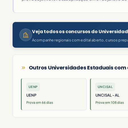
Veja todos os concursos do Universida
Acompanhe regionais com edital aberto, cursos prepa
Outros Universidades Estaduais com 
UENP
UNCISAL
UENP
UNCISAL - AL
Prova em 66 dias
Prova em 108 dias