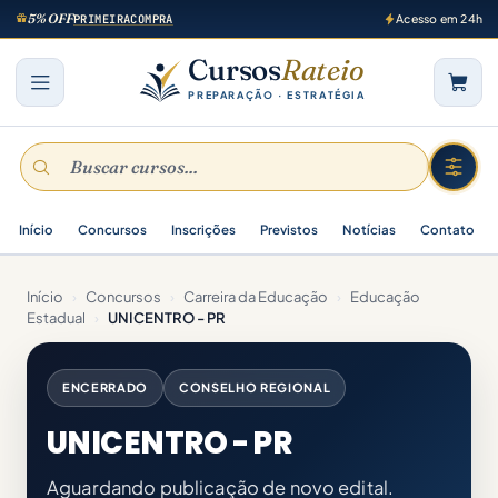
5% OFF
PRIMEIRACOMPRA
Acesso em 24h
Cursos
Rateio
PREPARAÇÃO · ESTRATÉGIA
Início
Concursos
Inscrições
Previstos
Notícias
Contato
Início
›
Concursos
›
Carreira da Educação
›
Educação
Estadual
›
UNICENTRO - PR
ENCERRADO
CONSELHO REGIONAL
UNICENTRO - PR
Aguardando publicação de novo edital.