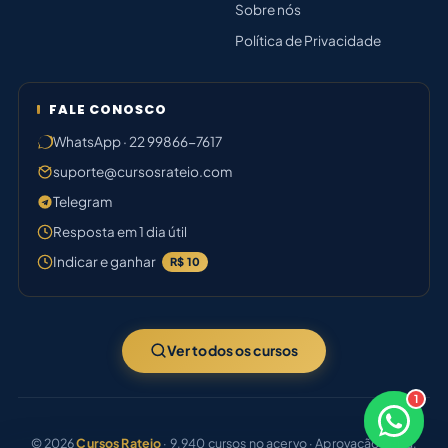
Sobre nós
Política de Privacidade
FALE CONOSCO
WhatsApp · 22 99866-7617
suporte@cursosrateio.com
Telegram
Resposta em 1 dia útil
Indicar e ganhar
R$ 10
Ver todos os cursos
1
×
Boa tarde! Sou o Bruno ⚡
© 2026
Cursos Rateio
· 9.940 cursos no acervo · Aprovação certa.
Responde em breve