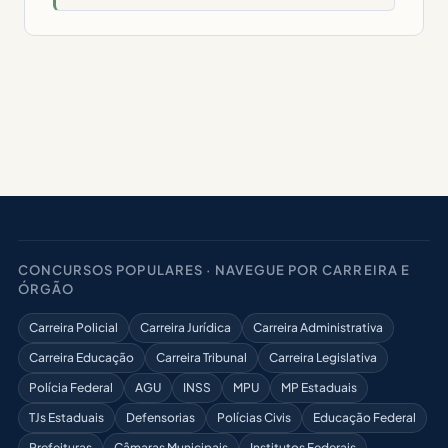
CONCURSOS POPULARES · NAVEGUE POR CARREIRA E
ÓRGÃO
Carreira Policial
Carreira Jurídica
Carreira Administrativa
Carreira Educação
Carreira Tribunal
Carreira Legislativa
Polícia Federal
AGU
INSS
MPU
MP Estaduais
TJs Estaduais
Defensorias
Polícias Civis
Educação Federal
Prefeituras
Câmaras Municipais
Institutos Federais