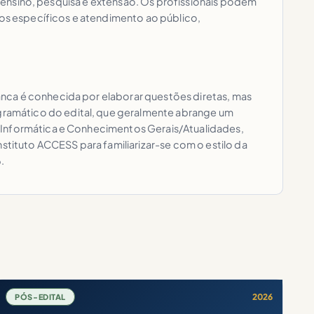
de ensino, pesquisa e extensão. Os profissionais podem
os específicos e atendimento ao público,
nca é conhecida por elaborar questões diretas, mas
gramático do edital, que geralmente abrange um
, Informática e Conhecimentos Gerais/Atualidades,
ituto ACCESS para familiarizar-se com o estilo da
.
2026
PÓS-EDITAL