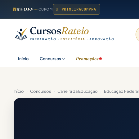
5% OFF
PRIMEIRACOMPRA
CUPOM
Cursos
Rateio
PREPARAÇÃO ·
ESTRATÉGIA
· APROVAÇÃO
Promoções
Início
Concursos
Início
›
Concursos
›
Carreira da Educação
›
Educação Federal