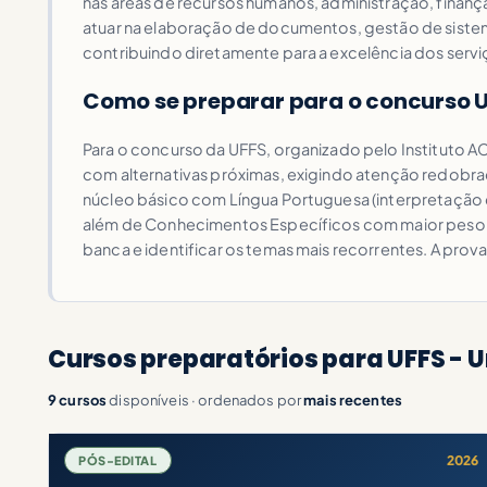
nas áreas de recursos humanos, administração, finanças
atuar na elaboração de documentos, gestão de siste
contribuindo diretamente para a excelência dos servi
Como se preparar para o concurso 
Para o concurso da UFFS, organizado pelo Instituto 
com alternativas próximas, exigindo atenção redobr
núcleo básico com Língua Portuguesa (interpretação 
além de Conhecimentos Específicos com maior peso pa
banca e identificar os temas mais recorrentes. A prova
Cursos preparatórios para UFFS - U
9 cursos
disponíveis · ordenados por
mais recentes
2026
PÓS-EDITAL