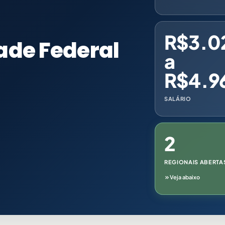
R$3.0
ade Federal
a
R$4.9
SALÁRIO
2
REGIONAIS ABERTA
Veja abaixo