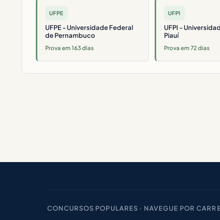
UFPE
UFPI
UFPE - Universidade Federal
UFPI - Universida
de Pernambuco
Piauí
Prova em 163 dias
Prova em 72 dias
CONCURSOS POPULARES · NAVEGUE POR CARRE