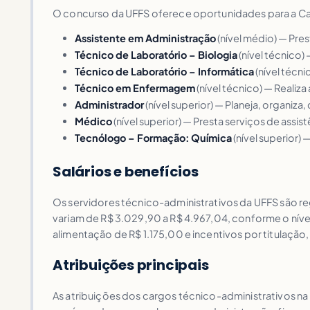
O concurso da UFFS oferece oportunidades para a Carr
Assistente em Administração
(nível médio) — Pre
Técnico de Laboratório – Biologia
(nível técnico)
Técnico de Laboratório – Informática
(nível técn
Técnico em Enfermagem
(nível técnico) — Realiza
Administrador
(nível superior) — Planeja, organiza,
Médico
(nível superior) — Presta serviços de assi
Tecnólogo – Formação: Química
(nível superior)
Salários e benefícios
Os servidores técnico-administrativos da UFFS são reg
variam de R$ 3.029,90 a R$ 4.967,04, conforme o nív
alimentação de R$ 1.175,00 e incentivos por titulação,
Atribuições principais
As atribuições dos cargos técnico-administrativos na 