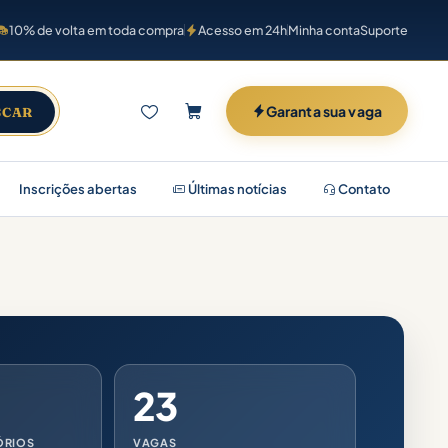
10% de volta em toda compra
Acesso em 24h
Minha conta
Suporte
Garanta sua vaga
SCAR
Inscrições abertas
Últimas notícias
Contato
23
ÓRIOS
VAGAS