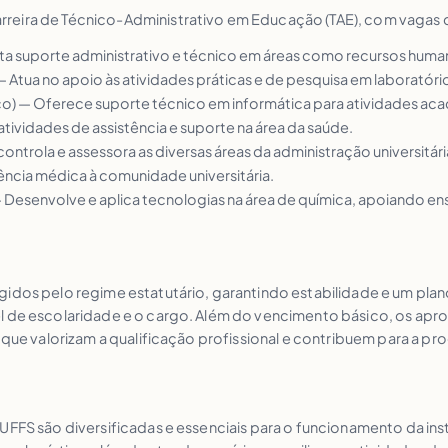
eira de Técnico-Administrativo em Educação (TAE), com vagas dis
sta suporte administrativo e técnico em áreas como recursos humano
 — Atua no apoio às atividades práticas e de pesquisa em laboratóri
ico) — Oferece suporte técnico em informática para atividades aca
 atividades de assistência e suporte na área da saúde.
 controla e assessora as diversas áreas da administração universitári
stência médica à comunidade universitária.
 — Desenvolve e aplica tecnologias na área de química, apoiando en
idos pelo regime estatutário, garantindo estabilidade e um plano
el de escolaridade e o cargo. Além do vencimento básico, os ap
 que valorizam a qualificação profissional e contribuem para a pro
UFFS são diversificadas e essenciais para o funcionamento da inst