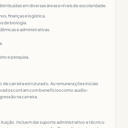
tribuídas em diversas áreas e níveis de escolaridade.
s, finanças e logística.
os de biologia.
dêmicas e administrativas.
a.
sino e pesquisa.
 de carreira estruturado. As remunerações iniciais
rovados contam com benefícios como auxílio-
gressão na carreira.
ituição. Incluem dar suporte administrativo e técnico