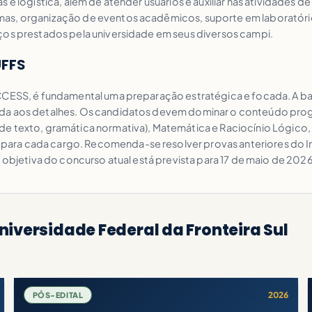
 e logística, além de atender usuários e auxiliar nas atividades 
mas, organização de eventos acadêmicos, suporte em laboratóri
ços prestados pela universidade em seus diversos campi.
UFFS
ACCESS, é fundamental uma preparação estratégica e focada. A ba
ada aos detalhes. Os candidatos devem dominar o conteúdo pro
de texto, gramática normativa), Matemática e Raciocínio Lógico
ra cada cargo. Recomenda-se resolver provas anteriores do Inst
 objetiva do concurso atual está prevista para 17 de maio de 2026
niversidade Federal da Fronteira Sul
2026
PÓS-EDITAL