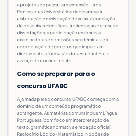
a projetos de pesquisa e extensão. Já os
Professores Universitários dedicam-se à
elaboração e ministração de aulas, à condução
de pesquisas científicas, à orientação de teses e
dissertações, à participação em bancas
examinadoras e comissões acadêmicas, e à
coordenação de projetos que impactam
diretamente a formação dos estudantes e o
avanço do conhecimento.
Como se preparar para o
concurso UFABC
A jornada para o concurso UFABC começa com o
domínio de um conteúdo programático
abrangente. As matérias comuns incluem Língua
Portuguesa (com foco em interpretação de
texto, gramática normativa e redação oficial),
Raciocínio Lógico-Matemático, Noções de