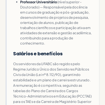
Professor Universitário
(nível superior -
Doutorado) — Responsável pela docência
em cursos de graduação e pós-graduação,
desenvolvimento de projetos de pesquisa,
orientação de alunos, publicação de
trabalhos científicos e participação ativa em
atividades de extensão e gestão acadêmica,
contribuindo para a produção de
conhecimento.
Salários e benefícios
Os servidores da UFABC são regidos pelo
Regime Jurídico Único dos Servidores Públicos
Civis da União (Lei nº 8.112/90), garantindo
estabilidade e um plano de carreira estruturado.
A remuneração é competitiva, seguindo as
tabelas do Plano de Carreira dos Cargos
Técnico-Administrativos em Educação (PCCTAE)
para os TAEs e da Carreira de Magistério Superior