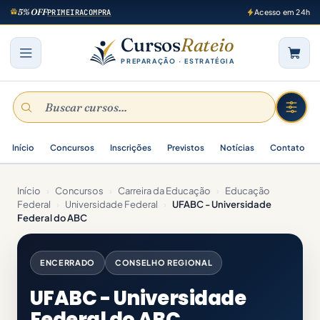
5% OFF
PRIMEIRACOMPRA
Acesso em 24h
Cursos
Rateio
PREPARAÇÃO · ESTRATÉGIA
Início
Concursos
Inscrições
Previstos
Notícias
Contato
Início
›
Concursos
›
Carreira da Educação
›
Educação
Federal
›
Universidade Federal
›
UFABC - Universidade
Federal do ABC
ENCERRADO
CONSELHO REGIONAL
UFABC - Universidade
Federal do ABC