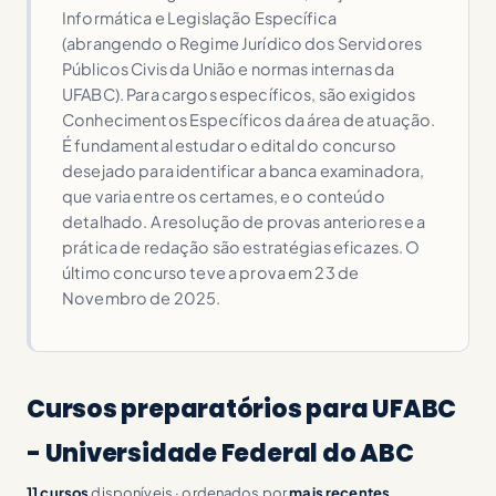
Informática e Legislação Específica
(abrangendo o Regime Jurídico dos Servidores
Públicos Civis da União e normas internas da
UFABC). Para cargos específicos, são exigidos
Conhecimentos Específicos da área de atuação.
É fundamental estudar o edital do concurso
desejado para identificar a banca examinadora,
que varia entre os certames, e o conteúdo
detalhado. A resolução de provas anteriores e a
prática de redação são estratégias eficazes. O
último concurso teve a prova em 23 de
Novembro de 2025.
Cursos preparatórios para UFABC
- Universidade Federal do ABC
11 cursos
disponíveis · ordenados por
mais recentes