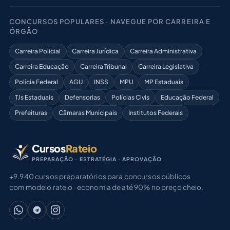
CONCURSOS POPULARES · NAVEGUE POR CARREIRA E
ÓRGÃO
Carreira Policial
Carreira Jurídica
Carreira Administrativa
Carreira Educação
Carreira Tribunal
Carreira Legislativa
Polícia Federal
AGU
INSS
MPU
MP Estaduais
TJs Estaduais
Defensorias
Polícias Civis
Educação Federal
Prefeituras
Câmaras Municipais
Institutos Federais
Cursos
Rateio
PREPARAÇÃO · ESTRATÉGIA · APROVAÇÃO
+9.940 cursos preparatórios para concursos públicos
com modelo rateio · economia de até 90% no preço cheio.