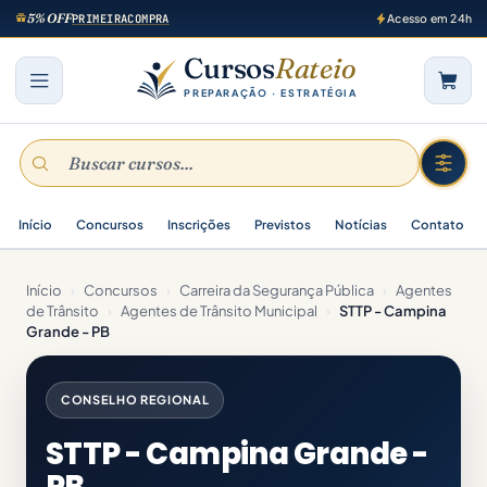
5% OFF
PRIMEIRACOMPRA
Acesso em 24h
Cursos
Rateio
PREPARAÇÃO · ESTRATÉGIA
Início
Concursos
Inscrições
Previstos
Notícias
Contato
Início
›
Concursos
›
Carreira da Segurança Pública
›
Agentes
de Trânsito
›
Agentes de Trânsito Municipal
›
STTP - Campina
Grande - PB
CONSELHO REGIONAL
STTP - Campina Grande -
PB