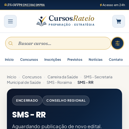
5% OFF
PRIMEIRACOMPRA
Acesso em 24h
Cursos
Rateio
PREPARAÇÃO · ESTRATÉGIA
Início
Concursos
Inscrições
Previstos
Notícias
Contato
Início
›
Concursos
›
Carreira da Saúde
›
SMS - Secretaria
Municipal de Saúde
›
SMS - Roraima
›
SMS - RR
ENCERRADO
CONSELHO REGIONAL
SMS - RR
Aguardando publicação de novo edital.