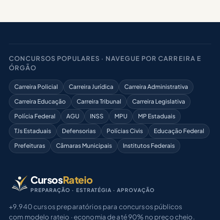
CONCURSOS POPULARES · NAVEGUE POR CARREIRA E
ÓRGÃO
Carreira Policial
Carreira Jurídica
Carreira Administrativa
Carreira Educação
Carreira Tribunal
Carreira Legislativa
Polícia Federal
AGU
INSS
MPU
MP Estaduais
TJs Estaduais
Defensorias
Polícias Civis
Educação Federal
Prefeituras
Câmaras Municipais
Institutos Federais
Cursos
Rateio
PREPARAÇÃO · ESTRATÉGIA · APROVAÇÃO
+9.940 cursos preparatórios para concursos públicos
com modelo rateio · economia de até 90% no preço cheio.