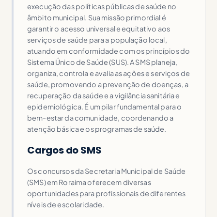
execução das políticas públicas de saúde no
âmbito municipal. Sua missão primordial é
garantir o acesso universal e equitativo aos
serviços de saúde para a população local,
atuando em conformidade com os princípios do
Sistema Único de Saúde (SUS). A SMS planeja,
organiza, controla e avalia as ações e serviços de
saúde, promovendo a prevenção de doenças, a
recuperação da saúde e a vigilância sanitária e
epidemiológica. É um pilar fundamental para o
bem-estar da comunidade, coordenando a
atenção básica e os programas de saúde.
Cargos do SMS
Os concursos da Secretaria Municipal de Saúde
(SMS) em Roraima oferecem diversas
oportunidades para profissionais de diferentes
níveis de escolaridade.