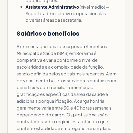
odontológicos.
Assistente Administrativo
(nível médio) —
Suporte administrativo e operacional às
diversas áreas da secretaria.
Salários e benefícios
A remuneração para os cargos da Secretaria
Municipal de Saúde (SMS) em Roraima é
competitiva e varia conforme o nível de
escolaridade e a complexidade da função,
sendo definida pelos editais mais recentes. Além
do vencimento base, os servidores contam com
benefícios como auxílio-alimentação,
gratificações específicas da área da saúde e
adicionais por qualificação. A carga horária
geralmente varia entre 30 e 40 horas semanais,
dependendo do cargo. Os profissionais são
contratados sob o regime estatutário, o que
confere estabilidade empregatícia e um plano