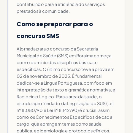
contribuindo para a eficiência dos serviços
prestados à comunidade.
Como se preparar para o
concurso SMS
A jornada para o concurso da Secretaria
Municipal de Saúde (SMS) em Roraima começa
com o domínio das disciplinas básicas e
específicas. O último concurso teve a prova em
02 de novembro de 2025. É fundamental
dedicar-se a Língua Portuguesa, com foco em
interpretação de texto e gramática normativa, e
Raciocínio Lógico. Para a área da saúde, o
estudo aprofundado da Legislação do SUS (Lei
nº 8.080/90 e Lei nº 8.142/90) é crucial, assim
como os Conhecimentos Específicos de cada
cargo, que abrangem temas como saúde
pública, epidemiologia e protocolos clínicos.