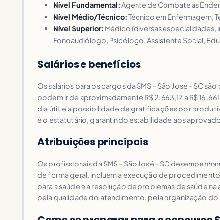
Nível Fundamental:
Agente de Combate às Endem
Nível Médio/Técnico:
Técnico em Enfermagem, Téc
Nível Superior:
Médico (diversas especialidades, i
Fonoaudiólogo, Psicólogo, Assistente Social, Educ
Salários e benefícios
Os salários para os cargos da SMS - São José - SC são
podem ir de aproximadamente R$ 2.663,17 a R$ 16.661
dia útil, e a possibilidade de gratificações por prod
é o estatutário, garantindo estabilidade aos aprovado
Atribuições principais
Os profissionais da SMS - São José - SC desempenham
de forma geral, incluem a execução de procedimentos 
para a saúde e a resolução de problemas de saúde na
pela qualidade do atendimento, pela organização do a
Como se preparar para o concurso S