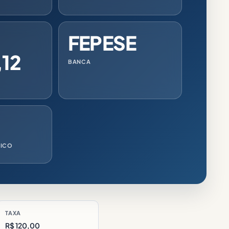
FEPESE
,12
BANCA
RICO
TAXA
R$ 120,00