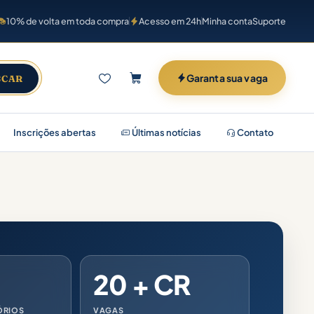
10% de volta em toda compra
Acesso em 24h
Minha conta
Suporte
Garanta sua vaga
SCAR
Inscrições abertas
Últimas notícias
Contato
20 + CR
ÓRIOS
VAGAS