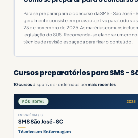
Para se preparar para o concurso da SMS - São José - 
geralmente consiste em prova objetiva para todos os 
23 de novembro de 2025. As matérias comuns incluem 
legislação do SUS. Recomenda-se elaborar um cronogra
técnica de revisão espaçada para fixar o conteúdo.
Cursos preparatórios para SMS - Sã
10 cursos
disponíveis · ordenados por
mais recentes
2025
PÓS-EDITAL
ESTRATÉGIA (E)
SMS São José-SC
Técnico em Enfermagem