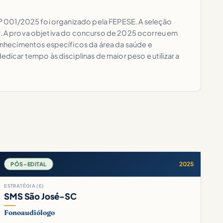
 nº 001/2025 foi organizado pela FEPESE. A seleção
or. A prova objetiva do concurso de 2025 ocorreu em
onhecimentos específicos da área da saúde e
car tempo às disciplinas de maior peso e utilizar a
2025
PÓS-EDITAL
ESTRATÉGIA (E)
SMS São José-SC
Fonoaudiólogo