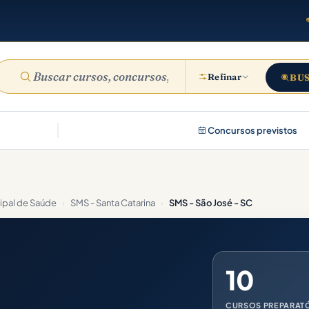
Refinar
BU
Concursos previstos
cipal de Saúde
›
SMS - Santa Catarina
›
SMS - São José - SC
10
CURSOS PREPARAT