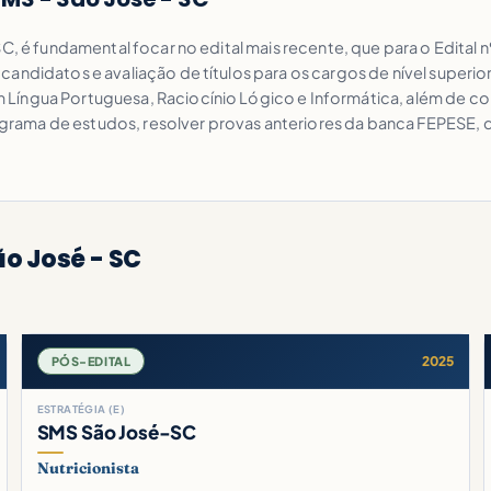
SC, é fundamental focar no edital mais recente, que para o Edital
candidatos e avaliação de títulos para os cargos de nível superi
Língua Portuguesa, Raciocínio Lógico e Informática, além de c
ma de estudos, resolver provas anteriores da banca FEPESE, dedi
o José - SC
2025
PÓS-EDITAL
ESTRATÉGIA (E)
SMS São José-SC
Nutricionista