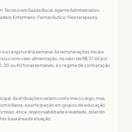
, Técnico em Saúde Bucal, Agente Administrativo.
idades), Enfermeiro, Farmacêutico, Fisioterapeuta,
 e a carga horária semanal. As remunerações iniciais
ios como vale-alimentação, no valor de R$ 37,44 por
 20, 30 ou 40 horas semanais, e o regime de contratação
ipal. As atribuições variam conforme o cargo, mas,
 domiciliares, a participação em grupos de educação
misso, ética, responsabilidade e lealdade, zelando
es à sua área de atuação.