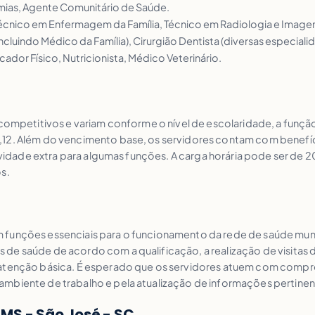
ias, Agente Comunitário de Saúde.
nico em Enfermagem da Família, Técnico em Radiologia e Imagem
ncluindo Médico da Família), Cirurgião Dentista (diversas especial
ador Físico, Nutricionista, Médico Veterinário.
 competitivos e variam conforme o nível de escolaridade, a função
,12. Além do vencimento base, os servidores contam com benefíc
utividade extra para algumas funções. A carga horária pode ser de
s.
 funções essenciais para o funcionamento da rede de saúde munic
de saúde de acordo com a qualificação, a realização de visitas
 atenção básica. É esperado que os servidores atuem com compro
mbiente de trabalho e pela atualização de informações pertinent
MS - São José - SC