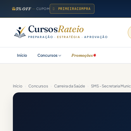
5% OFF
PRIMEIRACOMPRA
CUPOM
Cursos
Rateio
PREPARAÇÃO ·
ESTRATÉGIA
· APROVAÇÃO
Promoções
Início
Concursos
Início
›
Concursos
›
Carreira da Saúde
›
SMS - Secretaria Muni