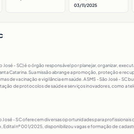
03/11/2025
SC
 José - SC) é o órgão responsável por planejar, organizar, executa
anta Catarina. Sua missão abrange a promoção, proteção e recu
mas de vacinação e vigilância em saúde. A SMS - São José - SC bu
ção de protocolos de saúde e serviços inovadores, como a tele
 José - SC oferecem diversas oportunidades para profissionais d
o, Edital nº 001/2025, disponibilizou vagas e formação de cadast