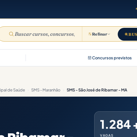
Refinar
BU
Concursos previstos
cipal de Saúde
›
SMS - Maranhão
›
SMS - São José de Ribamar - MA
1.284 
VAGAS