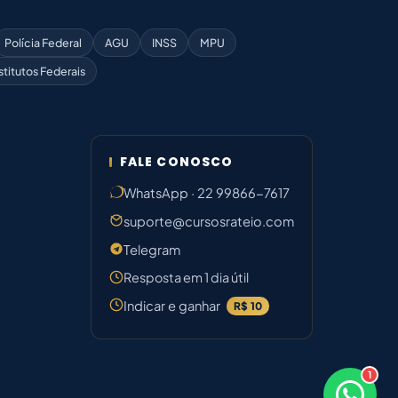
Polícia Federal
AGU
INSS
MPU
stitutos Federais
FALE CONOSCO
WhatsApp · 22 99866-7617
suporte@cursosrateio.com
Telegram
Resposta em 1 dia útil
Indicar e ganhar
R$ 10
1
×
Boa noite! Sou o Marina 🗂️