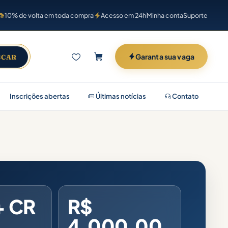
10% de volta em toda compra
Acesso em 24h
Minha conta
Suporte
Garanta sua vaga
SCAR
Inscrições abertas
Últimas notícias
Contato
+ CR
R$
4.000,00