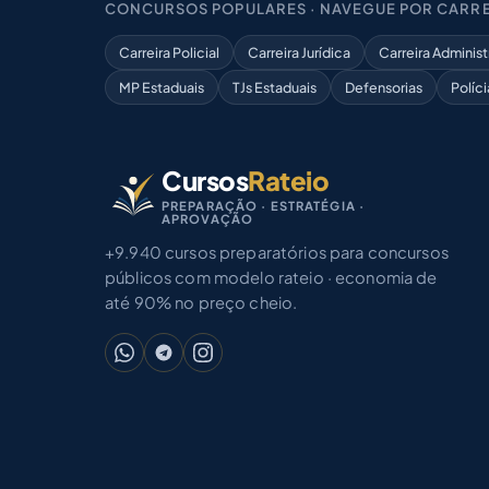
CONCURSOS POPULARES · NAVEGUE POR CARRE
Carreira Policial
Carreira Jurídica
Carreira Administ
MP Estaduais
TJs Estaduais
Defensorias
Políci
Cursos
Rateio
PREPARAÇÃO · ESTRATÉGIA ·
APROVAÇÃO
+9.940 cursos preparatórios para concursos
públicos com modelo rateio · economia de
até 90% no preço cheio.