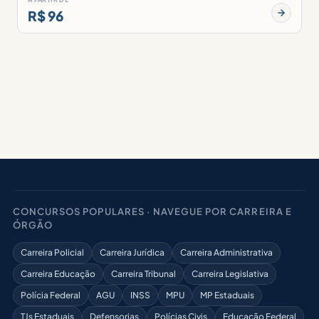
R$ 96
CONCURSOS POPULARES · NAVEGUE POR CARREIRA E
ÓRGÃO
Carreira Policial
Carreira Jurídica
Carreira Administrativa
Carreira Educação
Carreira Tribunal
Carreira Legislativa
Polícia Federal
AGU
INSS
MPU
MP Estaduais
TJs Estaduais
Defensorias
Polícias Civis
Educação Federal