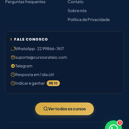
Perguntas frequentes
Contato
Sobre nós
Política de Privacidade
FALE CONOSCO
WhatsApp · 22 99866-7617
suporte@cursosrateio.com
Telegram
Resposta em 1 dia útil
Indicar e ganhar
R$ 10
Ver todos os cursos
1
×
Boa tarde! Sou o Bruno ⚡