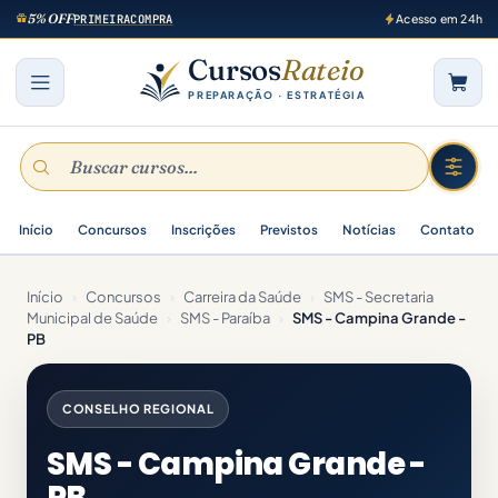
5% OFF
PRIMEIRACOMPRA
Acesso em 24h
Cursos
Rateio
PREPARAÇÃO · ESTRATÉGIA
Início
Concursos
Inscrições
Previstos
Notícias
Contato
Início
›
Concursos
›
Carreira da Saúde
›
SMS - Secretaria
Municipal de Saúde
›
SMS - Paraíba
›
SMS - Campina Grande -
PB
CONSELHO REGIONAL
SMS - Campina Grande -
PB