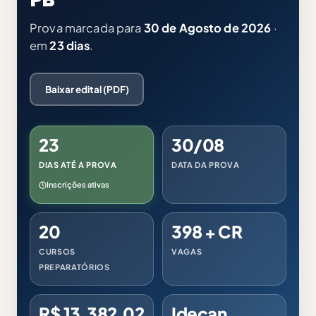
Prova marcada para
30 de Agosto de 2026
·
em
23 dias
.
Baixar edital (PDF)
23
30/08
DIAS ATÉ A PROVA
DATA DA PROVA
Inscrições ativas
20
398 + CR
CURSOS
VAGAS
PREPARATÓRIOS
R$ 13.382,02
Idecan