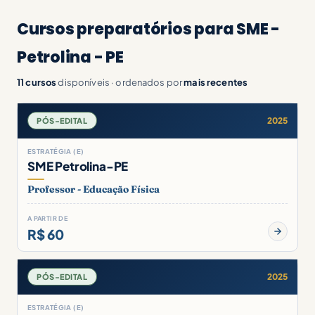
Cursos preparatórios para SME -
Petrolina - PE
11 cursos
disponíveis · ordenados por
mais recentes
2025
PÓS-EDITAL
ESTRATÉGIA (E)
SME Petrolina-PE
Professor - Educação Física
A PARTIR DE
R$ 60
2025
PÓS-EDITAL
ESTRATÉGIA (E)