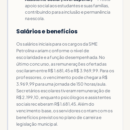
apoio social aos estudantes e suas famílias,
contribuindo para a inclusão e permanência
na escola.
Salários e benefícios
Os salários iniciais para os cargos da SME
Petrolina variam conforme o nível de
escolaridade e a função desempenhada. No
último concurso, as remunerações ofertadas
oscilaram entre R$ 1.681,45 e R$ 3.969,99. Para os
professores, o vencimento pode chegar a R$
3.969,99 para uma jornada de 150 horas/aula.
Secretários escolares tiveram remuneração de
R$ 2.199,10, enquanto psicólogos e assistentes
sociais receberam R$ 1.681,45. Além do
vencimento base, os servidores contam com os
benefícios previstos no plano de carreira e
legislação municipal.