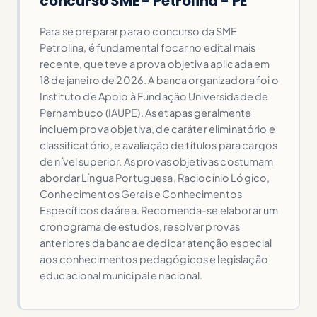
concurso SME - Petrolina - PE
Para se preparar para o concurso da SME
Petrolina, é fundamental focar no edital mais
recente, que teve a prova objetiva aplicada em
18 de janeiro de 2026. A banca organizadora foi o
Instituto de Apoio à Fundação Universidade de
Pernambuco (IAUPE). As etapas geralmente
incluem prova objetiva, de caráter eliminatório e
classificatório, e avaliação de títulos para cargos
de nível superior. As provas objetivas costumam
abordar Língua Portuguesa, Raciocínio Lógico,
Conhecimentos Gerais e Conhecimentos
Específicos da área. Recomenda-se elaborar um
cronograma de estudos, resolver provas
anteriores da banca e dedicar atenção especial
aos conhecimentos pedagógicos e legislação
educacional municipal e nacional.