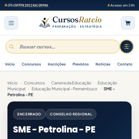
5% OFF
PRIMEIRACOMPRA
Acesso em 24h
Cursos
Rateio
PREPARAÇÃO · ESTRATÉGIA
Início
Concursos
Inscrições
Previstos
Notícias
Contato
Início
›
Concursos
›
Carreira da Educação
›
Educação
Municipal
›
Educação Municipal - Pernambuco
›
SME -
Petrolina - PE
ENCERRADO
CONSELHO REGIONAL
SME - Petrolina - PE