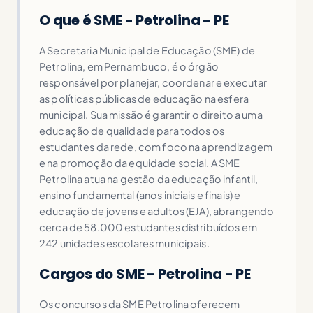
O que é SME - Petrolina - PE
A Secretaria Municipal de Educação (SME) de
Petrolina, em Pernambuco, é o órgão
responsável por planejar, coordenar e executar
as políticas públicas de educação na esfera
municipal. Sua missão é garantir o direito a uma
educação de qualidade para todos os
estudantes da rede, com foco na aprendizagem
e na promoção da equidade social. A SME
Petrolina atua na gestão da educação infantil,
ensino fundamental (anos iniciais e finais) e
educação de jovens e adultos (EJA), abrangendo
cerca de 58.000 estudantes distribuídos em
242 unidades escolares municipais.
Cargos do SME - Petrolina - PE
Os concursos da SME Petrolina oferecem