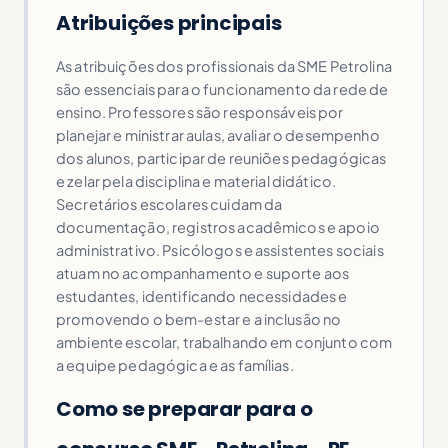
Atribuições principais
As atribuições dos profissionais da SME Petrolina
são essenciais para o funcionamento da rede de
ensino. Professores são responsáveis por
planejar e ministrar aulas, avaliar o desempenho
dos alunos, participar de reuniões pedagógicas
e zelar pela disciplina e material didático.
Secretários escolares cuidam da
documentação, registros acadêmicos e apoio
administrativo. Psicólogos e assistentes sociais
atuam no acompanhamento e suporte aos
estudantes, identificando necessidades e
promovendo o bem-estar e a inclusão no
ambiente escolar, trabalhando em conjunto com
a equipe pedagógica e as famílias.
Como se preparar para o