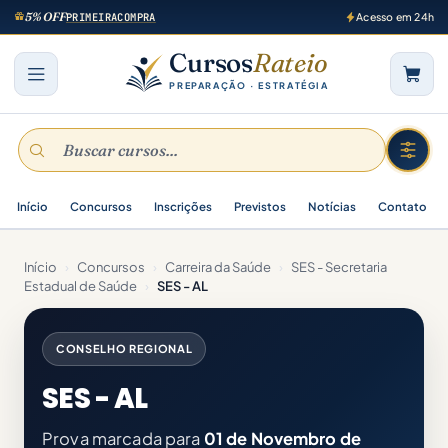
5% OFF
PRIMEIRACOMPRA
Acesso em 24h
Cursos
Rateio
PREPARAÇÃO · ESTRATÉGIA
Início
Concursos
Inscrições
Previstos
Notícias
Contato
Início
›
Concursos
›
Carreira da Saúde
›
SES - Secretaria
Estadual de Saúde
›
SES - AL
CONSELHO REGIONAL
SES - AL
Prova marcada para
01 de Novembro de