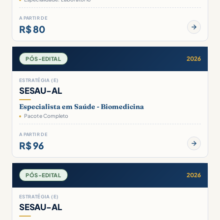
A PARTIR DE
R$ 80
2026
PÓS-EDITAL
ESTRATÉGIA (E)
SESAU-AL
Especialista em Saúde - Biomedicina
Pacote Completo
A PARTIR DE
R$ 96
2026
PÓS-EDITAL
ESTRATÉGIA (E)
SESAU-AL