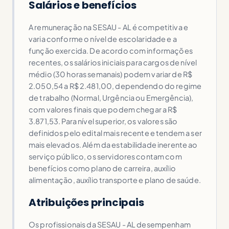
Salários e benefícios
A remuneração na SESAU - AL é competitiva e
varia conforme o nível de escolaridade e a
função exercida. De acordo com informações
recentes, os salários iniciais para cargos de nível
médio (30 horas semanais) podem variar de R$
2.050,54 a R$ 2.481,00, dependendo do regime
de trabalho (Normal, Urgência ou Emergência),
com valores finais que podem chegar a R$
3.871,53. Para nível superior, os valores são
definidos pelo edital mais recente e tendem a ser
mais elevados. Além da estabilidade inerente ao
serviço público, os servidores contam com
benefícios como plano de carreira, auxílio
alimentação, auxílio transporte e plano de saúde.
Atribuições principais
Os profissionais da SESAU - AL desempenham