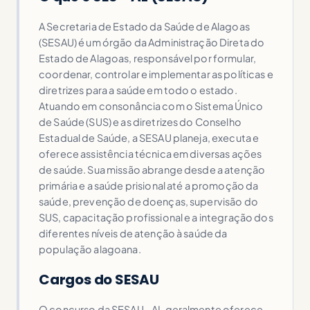
A Secretaria de Estado da Saúde de Alagoas
(SESAU) é um órgão da Administração Direta do
Estado de Alagoas, responsável por formular,
coordenar, controlar e implementar as políticas e
diretrizes para a saúde em todo o estado.
Atuando em consonância com o Sistema Único
de Saúde (SUS) e as diretrizes do Conselho
Estadual de Saúde, a SESAU planeja, executa e
oferece assistência técnica em diversas ações
de saúde. Sua missão abrange desde a atenção
primária e a saúde prisional até a promoção da
saúde, prevenção de doenças, supervisão do
SUS, capacitação profissional e a integração dos
diferentes níveis de atenção à saúde da
população alagoana.
Cargos do SESAU
O concurso da SESAU - AL geralmente oferece