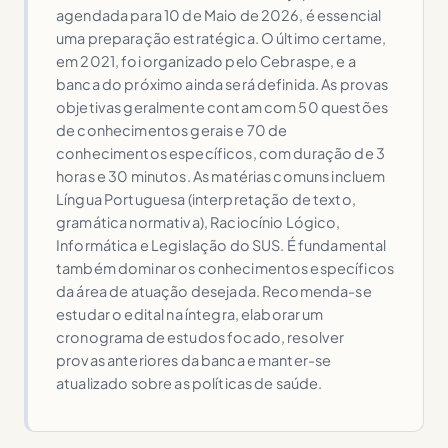
agendada para 10 de Maio de 2026, é essencial
uma preparação estratégica. O último certame,
em 2021, foi organizado pelo Cebraspe, e a
banca do próximo ainda será definida. As provas
objetivas geralmente contam com 50 questões
de conhecimentos gerais e 70 de
conhecimentos específicos, com duração de 3
horas e 30 minutos. As matérias comuns incluem
Língua Portuguesa (interpretação de texto,
gramática normativa), Raciocínio Lógico,
Informática e Legislação do SUS. É fundamental
também dominar os conhecimentos específicos
da área de atuação desejada. Recomenda-se
estudar o edital na íntegra, elaborar um
cronograma de estudos focado, resolver
provas anteriores da banca e manter-se
atualizado sobre as políticas de saúde.