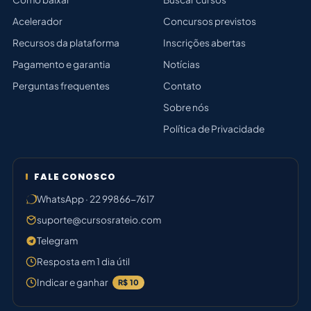
Acelerador
Concursos previstos
Recursos da plataforma
Inscrições abertas
Pagamento e garantia
Notícias
Perguntas frequentes
Contato
Sobre nós
Política de Privacidade
FALE CONOSCO
WhatsApp · 22 99866-7617
suporte@cursosrateio.com
Telegram
Resposta em 1 dia útil
Indicar e ganhar
R$ 10