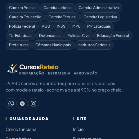
Carreira Policial
Carreira Jurídica
Carreira Administrativa
Carreira Educação
Carreira Tribunal
Carreira Legislativa
Polícia Federal
AGU
INSS
MPU
MP Estaduais
TJs Estaduais
Defensorias
Polícias Civis
Educação Federal
Prefeituras
Câmaras Municipais
Institutos Federais
Cursos
Rateio
PREPARAÇÃO · ESTRATÉGIA · APROVAÇÃO
+9.940 cursos preparatórios para concursos públicos
com modelo rateio · economia de até 90% no preço cheio.
GUIAS DE AJUDA
SITE
Como funciona
Início
Como baixar
Buscar cursos