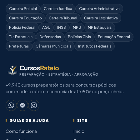
Carreira Policial
Carreira Jurídica
Carreira Administrativa
Carreira Educação
Carreira Tribunal
Carreira Legislativa
Polícia Federal
AGU
INSS
MPU
MP Estaduais
TJs Estaduais
Defensorias
Polícias Civis
Educação Federal
Prefeituras
Câmaras Municipais
Institutos Federais
Cursos
Rateio
PREPARAÇÃO · ESTRATÉGIA · APROVAÇÃO
+9.940 cursos preparatórios para concursos públicos
com modelo rateio · economia de até 90% no preço cheio.
GUIAS DE AJUDA
SITE
Como funciona
Início