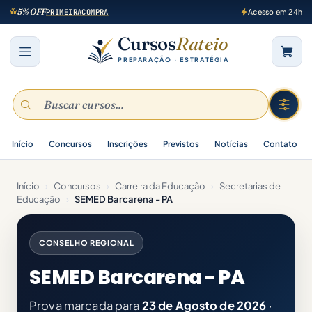
5% OFF
PRIMEIRACOMPRA
Acesso em 24h
Cursos
Rateio
PREPARAÇÃO · ESTRATÉGIA
Início
Concursos
Inscrições
Previstos
Notícias
Contato
Início
›
Concursos
›
Carreira da Educação
›
Secretarias de
Educação
›
SEMED Barcarena - PA
CONSELHO REGIONAL
SEMED Barcarena - PA
Prova marcada para
23 de Agosto de 2026
·