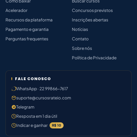
Como baixar
Buscar cursos
Acelerador
Concursos previstos
Recursos da plataforma
Inscrições abertas
Pagamento e garantia
Notícias
Perguntas frequentes
Contato
Sobre nós
Política de Privacidade
FALE CONOSCO
WhatsApp · 22 99866-7617
suporte@cursosrateio.com
Telegram
Resposta em 1 dia útil
Indicar e ganhar
R$ 10