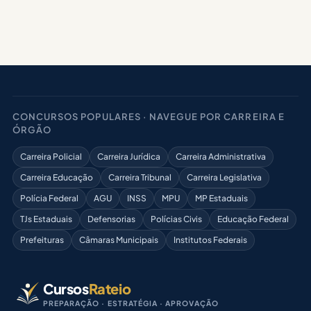
CONCURSOS POPULARES · NAVEGUE POR CARREIRA E
ÓRGÃO
Carreira Policial
Carreira Jurídica
Carreira Administrativa
Carreira Educação
Carreira Tribunal
Carreira Legislativa
Polícia Federal
AGU
INSS
MPU
MP Estaduais
TJs Estaduais
Defensorias
Polícias Civis
Educação Federal
Prefeituras
Câmaras Municipais
Institutos Federais
Cursos
Rateio
PREPARAÇÃO · ESTRATÉGIA · APROVAÇÃO