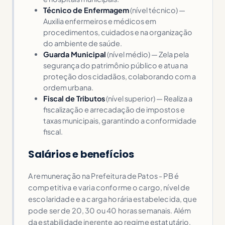
Técnico de Enfermagem
(nível técnico) —
Auxilia enfermeiros e médicos em
procedimentos, cuidados e na organização
do ambiente de saúde.
Guarda Municipal
(nível médio) — Zela pela
segurança do patrimônio público e atua na
proteção dos cidadãos, colaborando com a
ordem urbana.
Fiscal de Tributos
(nível superior) — Realiza a
fiscalização e arrecadação de impostos e
taxas municipais, garantindo a conformidade
fiscal.
Salários e benefícios
A remuneração na Prefeitura de Patos - PB é
competitiva e varia conforme o cargo, nível de
escolaridade e a carga horária estabelecida, que
pode ser de 20, 30 ou 40 horas semanais. Além
da estabilidade inerente ao regime estatutário,