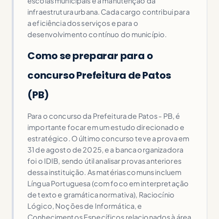
escolas municipais e a manutenção da
infraestrutura urbana. Cada cargo contribui para
a eficiência dos serviços e para o
desenvolvimento contínuo do município.
Como se preparar para o
concurso Prefeitura de Patos
(PB)
Para o concurso da Prefeitura de Patos - PB, é
importante focar em um estudo direcionado e
estratégico. O último concurso teve a prova em
31 de agosto de 2025, e a banca organizadora
foi o IDIB, sendo útil analisar provas anteriores
dessa instituição. As matérias comuns incluem
Língua Portuguesa (com foco em interpretação
de texto e gramática normativa), Raciocínio
Lógico, Noções de Informática, e
Conhecimentos Específicos relacionados à área