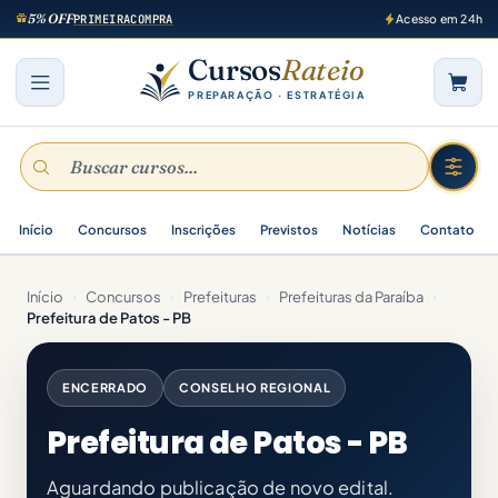
5% OFF
PRIMEIRACOMPRA
Acesso em 24h
Cursos
Rateio
PREPARAÇÃO · ESTRATÉGIA
Início
Concursos
Inscrições
Previstos
Notícias
Contato
Início
›
Concursos
›
Prefeituras
›
Prefeituras da Paraíba
›
Prefeitura de Patos - PB
ENCERRADO
CONSELHO REGIONAL
Prefeitura de Patos - PB
Aguardando publicação de novo edital.