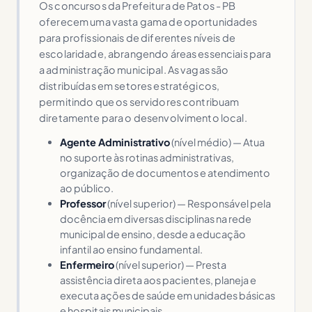
Os concursos da Prefeitura de Patos - PB
oferecem uma vasta gama de oportunidades
para profissionais de diferentes níveis de
escolaridade, abrangendo áreas essenciais para
a administração municipal. As vagas são
distribuídas em setores estratégicos,
permitindo que os servidores contribuam
diretamente para o desenvolvimento local.
Agente Administrativo
(nível médio) — Atua
no suporte às rotinas administrativas,
organização de documentos e atendimento
ao público.
Professor
(nível superior) — Responsável pela
docência em diversas disciplinas na rede
municipal de ensino, desde a educação
infantil ao ensino fundamental.
Enfermeiro
(nível superior) — Presta
assistência direta aos pacientes, planeja e
executa ações de saúde em unidades básicas
e hospitais municipais.