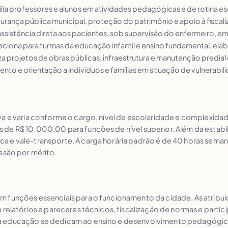
ilia professores e alunos em atividades pedagógicas e de rotina es
gurança pública municipal, proteção do patrimônio e apoio à fiscal
 assistência direta aos pacientes, sob supervisão do enfermeiro, e
 Leciona para turmas da educação infantil e ensino fundamental, el
liza projetos de obras públicas, infraestrutura e manutenção predial
ento e orientação a indivíduos e famílias em situação de vulnerabili
a e varia conforme o cargo, nível de escolaridade e complexidade 
de R$ 10.000,00 para funções de nível superior. Além da estabi
 e vale-transporte. A carga horária padrão é de 40 horas seman
ssão por mérito.
m funções essenciais para o funcionamento da cidade. As atribui
 relatórios e pareceres técnicos, fiscalização de normas e partic
a educação se dedicam ao ensino e desenvolvimento pedagógico