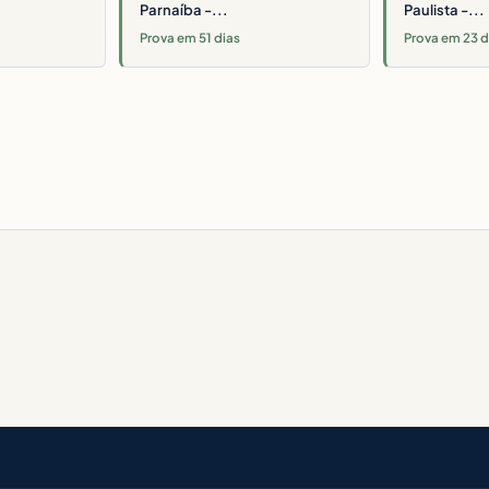
Parnaíba -...
Paulista -...
Prova em 51 dias
Prova em 23 d