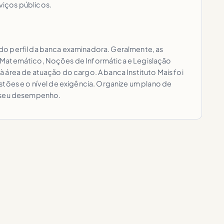
viços públicos.
do perfil da banca examinadora. Geralmente, as
o-Matemático, Noções de Informática e Legislação
 área de atuação do cargo. A banca Instituto Mais foi
tões e o nível de exigência. Organize um plano de
r seu desempenho.