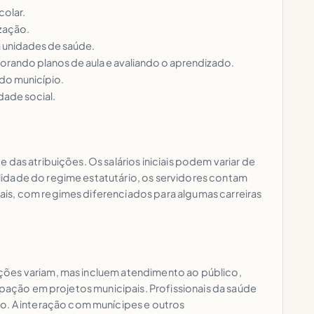
colar.
ização.
m unidades de saúde.
aborando planos de aula e avaliando o aprendizado.
 do município.
dade social.
das atribuições. Os salários iniciais podem variar de
lidade do regime estatutário, os servidores contam
ais, com regimes diferenciados para algumas carreiras
ções variam, mas incluem atendimento ao público,
ipação em projetos municipais. Profissionais da saúde
. A interação com munícipes e outros