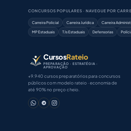
CONCURSOS POPULARES · NAVEGUE POR CARRE
Carreira Policial
Carreira Jurídica
Carreira Administ
MP Estaduais
TJs Estaduais
Defensorias
Políci
Cursos
Rateio
PREPARAÇÃO · ESTRATÉGIA ·
APROVAÇÃO
+9.940 cursos preparatórios para concursos
públicos com modelo rateio · economia de
até 90% no preço cheio.