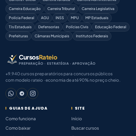
Carreira Educação
Carreira Tribunal
Carreira Legislativa
Polícia Federal
AGU
INSS
MPU
MP Estaduais
TJs Estaduais
Defensorias
Polícias Civis
Educação Federal
Prefeituras
Câmaras Municipais
Institutos Federais
Cursos
Rateio
PREPARAÇÃO · ESTRATÉGIA · APROVAÇÃO
+9.940 cursos preparatórios para concursos públicos
com modelo rateio · economia de até 90% no preço cheio.
GUIAS DE AJUDA
SITE
Como funciona
Início
Como baixar
Buscar cursos