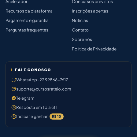
Acelerador
Concursos previstos
Recursos da plataforma
Inscrições abertas
Pagamento e garantia
Notícias
Perguntas frequentes
Contato
Sobre nós
Política de Privacidade
FALE CONOSCO
WhatsApp · 22 99866-7617
suporte@cursosrateio.com
Telegram
Resposta em 1 dia útil
Indicar e ganhar
R$ 10