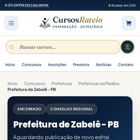
5% OFF
PRIMEIRACOMPRA
Acesso em 24h
Cursos
Rateio
PREPARAÇÃO · ESTRATÉGIA
Início
Concursos
Inscrições
Previstos
Notícias
Contato
Início
›
Concursos
›
Prefeituras
›
Prefeituras da Paraíba
›
Prefeitura de Zabelê - PB
ENCERRADO
CONSELHO REGIONAL
Prefeitura de Zabelê - PB
Aguardando publicação de novo edital.