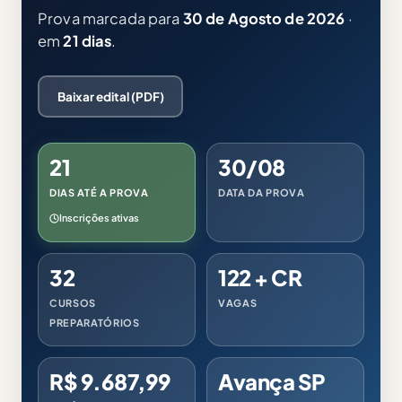
Prova marcada para
30 de Agosto de 2026
·
em
21 dias
.
Baixar edital (PDF)
21
30/08
DIAS ATÉ A PROVA
DATA DA PROVA
Inscrições ativas
32
122 + CR
CURSOS
VAGAS
PREPARATÓRIOS
R$ 9.687,99
Avança SP