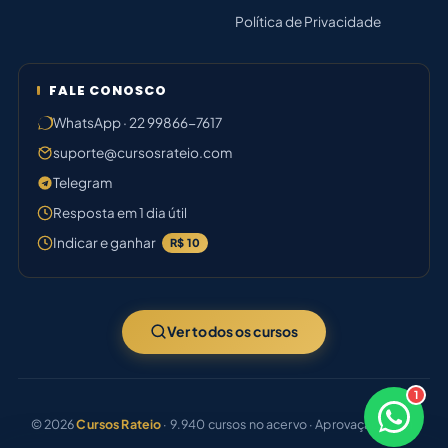
Política de Privacidade
FALE CONOSCO
WhatsApp · 22 99866-7617
suporte@cursosrateio.com
Telegram
Resposta em 1 dia útil
Indicar e ganhar
R$ 10
Ver todos os cursos
1
×
Bom dia! Sou o Thiago 🛠️
© 2026
Cursos Rateio
· 9.940 cursos no acervo · Aprovação certa.
Responde em breve