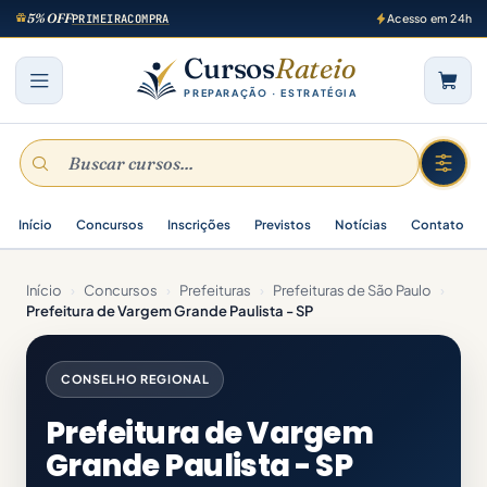
5% OFF
PRIMEIRACOMPRA
Acesso em 24h
Cursos
Rateio
PREPARAÇÃO · ESTRATÉGIA
Início
Concursos
Inscrições
Previstos
Notícias
Contato
Início
›
Concursos
›
Prefeituras
›
Prefeituras de São Paulo
›
Prefeitura de Vargem Grande Paulista - SP
CONSELHO REGIONAL
Prefeitura de Vargem
Grande Paulista - SP