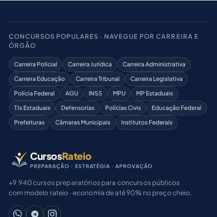
CONCURSOS POPULARES · NAVEGUE POR CARREIRA E
ÓRGÃO
Carreira Policial
Carreira Jurídica
Carreira Administrativa
Carreira Educação
Carreira Tribunal
Carreira Legislativa
Polícia Federal
AGU
INSS
MPU
MP Estaduais
TJs Estaduais
Defensorias
Polícias Civis
Educação Federal
Prefeituras
Câmaras Municipais
Institutos Federais
Cursos
Rateio
PREPARAÇÃO · ESTRATÉGIA · APROVAÇÃO
+9.940 cursos preparatórios para concursos públicos
com modelo rateio · economia de até 90% no preço cheio.