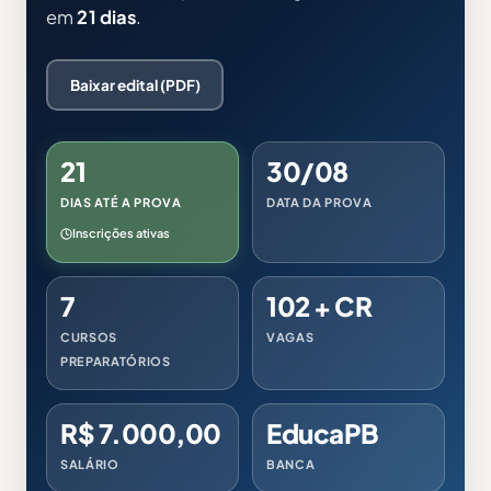
em
21 dias
.
Baixar edital (PDF)
21
30/08
DIAS ATÉ A PROVA
DATA DA PROVA
Inscrições ativas
7
102 + CR
CURSOS
VAGAS
PREPARATÓRIOS
R$ 7.000,00
EducaPB
SALÁRIO
BANCA