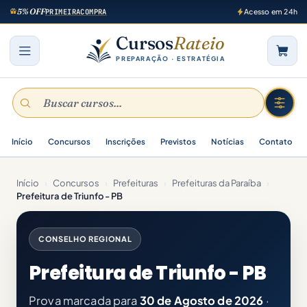
5% OFF
PRIMEIRACOMPRA
Acesso em 24h
Cursos
Rateio
PREPARAÇÃO · ESTRATÉGIA
Início
Concursos
Inscrições
Previstos
Notícias
Contato
Início
›
Concursos
›
Prefeituras
›
Prefeituras da Paraíba
›
Prefeitura de Triunfo - PB
CONSELHO REGIONAL
Prefeitura de Triunfo - PB
Prova marcada para
30 de Agosto de 2026
·