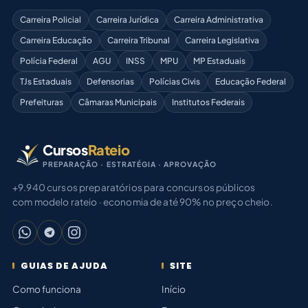
Carreira Policial
Carreira Jurídica
Carreira Administrativa
Carreira Educação
Carreira Tribunal
Carreira Legislativa
Polícia Federal
AGU
INSS
MPU
MP Estaduais
TJs Estaduais
Defensorias
Polícias Civis
Educação Federal
Prefeituras
Câmaras Municipais
Institutos Federais
Cursos
Rateio
PREPARAÇÃO · ESTRATÉGIA · APROVAÇÃO
+9.940 cursos preparatórios para concursos públicos
com modelo rateio · economia de até 90% no preço cheio.
GUIAS DE AJUDA
SITE
Como funciona
Início