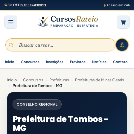
5% OFF
PRIMEIRACOMPRA
Acesso em 24h
Cursos
Rateio
PREPARAÇÃO · ESTRATÉGIA
Início
Concursos
Inscrições
Previstos
Notícias
Contato
Início
›
Concursos
›
Prefeituras
›
Prefeituras de Minas Gerais
›
Prefeitura de Tombos - MG
CONSELHO REGIONAL
Prefeitura de Tombos -
MG