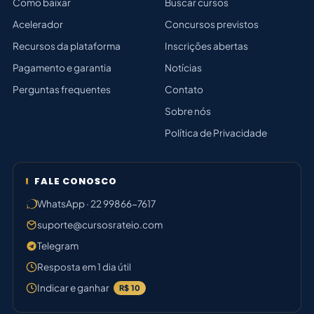
Como baixar
Buscar cursos
Acelerador
Concursos previstos
Recursos da plataforma
Inscrições abertas
Pagamento e garantia
Notícias
Perguntas frequentes
Contato
Sobre nós
Política de Privacidade
FALE CONOSCO
WhatsApp · 22 99866-7617
suporte@cursosrateio.com
Telegram
Resposta em 1 dia útil
Indicar e ganhar
R$ 10