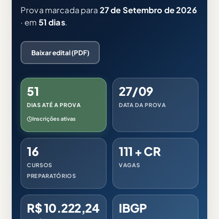
Prova marcada para
27 de Setembro de 2026
· em
51 dias
.
Baixar edital (PDF)
51
27/09
DIAS ATÉ A PROVA
DATA DA PROVA
Inscrições ativas
16
111 + CR
CURSOS
VAGAS
PREPARATÓRIOS
R$ 10.222,24
IBGP