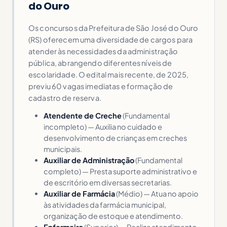
do Ouro
Os concursos da Prefeitura de São José do Ouro
(RS) oferecem uma diversidade de cargos para
atender às necessidades da administração
pública, abrangendo diferentes níveis de
escolaridade. O edital mais recente, de 2025,
previu 60 vagas imediatas e formação de
cadastro de reserva.
Atendente de Creche
(Fundamental
incompleto) — Auxilia no cuidado e
desenvolvimento de crianças em creches
municipais.
Auxiliar de Administração
(Fundamental
completo) — Presta suporte administrativo e
de escritório em diversas secretarias.
Auxiliar de Farmácia
(Médio) — Atua no apoio
às atividades da farmácia municipal,
organização de estoque e atendimento.
Enfermeiro
(Superior) — Realiza atendimento