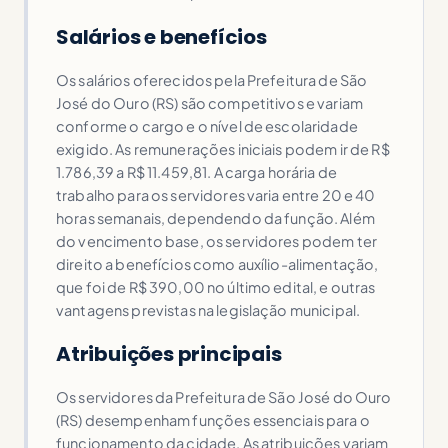
Salários e benefícios
Os salários oferecidos pela Prefeitura de São
José do Ouro (RS) são competitivos e variam
conforme o cargo e o nível de escolaridade
exigido. As remunerações iniciais podem ir de R$
1.786,39 a R$ 11.459,81. A carga horária de
trabalho para os servidores varia entre 20 e 40
horas semanais, dependendo da função. Além
do vencimento base, os servidores podem ter
direito a benefícios como auxílio-alimentação,
que foi de R$ 390,00 no último edital, e outras
vantagens previstas na legislação municipal.
Atribuições principais
Os servidores da Prefeitura de São José do Ouro
(RS) desempenham funções essenciais para o
funcionamento da cidade. As atribuições variam