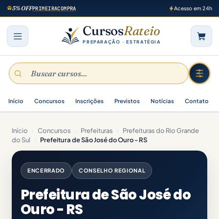
5% OFF
PRIMEIRACOMPRA
Acesso em 24h
Cursos
Rateio
PREPARAÇÃO · ESTRATÉGIA
Início
Concursos
Inscrições
Previstos
Notícias
Contato
Início
›
Concursos
›
Prefeituras
›
Prefeituras do Rio Grande
do Sul
›
Prefeitura de São José do Ouro - RS
ENCERRADO
CONSELHO REGIONAL
Prefeitura de São José do
Ouro - RS