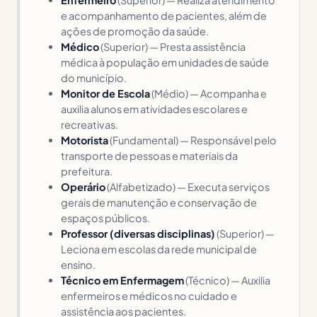
e acompanhamento de pacientes, além de
ações de promoção da saúde.
Médico
(Superior) — Presta assistência
médica à população em unidades de saúde
do município.
Monitor de Escola
(Médio) — Acompanha e
auxilia alunos em atividades escolares e
recreativas.
Motorista
(Fundamental) — Responsável pelo
transporte de pessoas e materiais da
prefeitura.
Operário
(Alfabetizado) — Executa serviços
gerais de manutenção e conservação de
espaços públicos.
Professor (diversas disciplinas)
(Superior) —
Leciona em escolas da rede municipal de
ensino.
Técnico em Enfermagem
(Técnico) — Auxilia
enfermeiros e médicos no cuidado e
assistência aos pacientes.