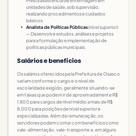
Presta assistência de enfermagem em
unidades de saúde, sob supervisão,
realizando procedimentos e cuidados
básicos.
Analista de Políticas Públicas
(nível superior)
— Desenvolve estudos, análises e projetos
para a formulação e implementação de
políticas públicas municipais.
Salários e benefícios
Os salários oferecidos pela Prefeitura de Osasco
variam conforme o cargo e o nível de
escolaridade exigido, geralmente situando-se
em faixas que podem ir de aproximadamente R$
1.800 para cargos de nível médio a mais de R$
8.000 para posições de nível superior e
especializadas. Além da remuneração, os
servidores podem contar com benefícios como
vale-alimentação, vale-transporte e, em alguns