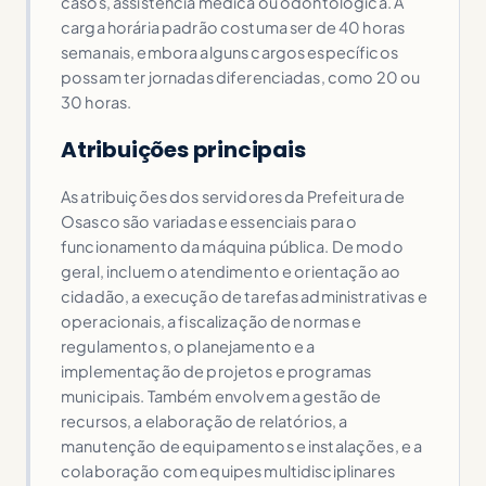
casos, assistência médica ou odontológica. A
carga horária padrão costuma ser de 40 horas
semanais, embora alguns cargos específicos
possam ter jornadas diferenciadas, como 20 ou
30 horas.
Atribuições principais
As atribuições dos servidores da Prefeitura de
Osasco são variadas e essenciais para o
funcionamento da máquina pública. De modo
geral, incluem o atendimento e orientação ao
cidadão, a execução de tarefas administrativas e
operacionais, a fiscalização de normas e
regulamentos, o planejamento e a
implementação de projetos e programas
municipais. Também envolvem a gestão de
recursos, a elaboração de relatórios, a
manutenção de equipamentos e instalações, e a
colaboração com equipes multidisciplinares