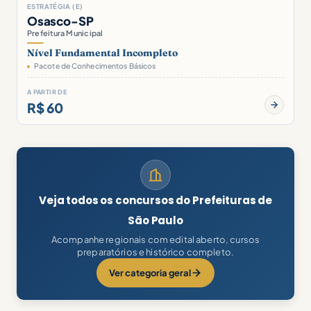
ESTRATÉGIA (E)
Osasco-SP
Prefeitura Municipal
Nível Fundamental Incompleto
Pacote de Conhecimentos Básicos
A PARTIR DE
R$ 60
Veja todos os concursos do Prefeituras de
São Paulo
Acompanhe regionais com edital aberto, cursos
preparatórios e histórico completo.
Ver categoria geral