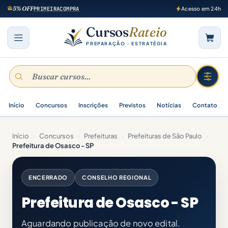
5% OFF
PRIMEIRACOMPRA
Acesso em 24h
Cursos
Rateio
PREPARAÇÃO · ESTRATÉGIA
Início
Concursos
Inscrições
Previstos
Notícias
Contato
Início
›
Concursos
›
Prefeituras
›
Prefeituras de São Paulo
›
Prefeitura de Osasco - SP
ENCERRADO
CONSELHO REGIONAL
Prefeitura de Osasco - SP
Aguardando publicação de novo edital.