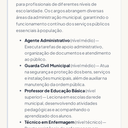
para profissionais de diferentes níveis de
escolaridade. Os cargos abrangem diversas
áreas da administração municipal, garantindo o
funcionamento contínuo dos serviços públicos
essenciais à população.
Agente Administrativo
(nível médio) —
Executa tarefas de apoio administrativo,
organização de documentos e atendimento
ao público.
Guarda Civil Municipal
(nível médio) — Atua
na segurança e proteção dos bens, serviços
e instalações municipais, além de auxiliar na
manutenção da ordem pública.
Professor de Educação Básica
(nível
superior) — Leciona em escolas da rede
municipal, desenvolvendo atividades
pedagógicas e acompanhando o
aprendizado dos alunos.
Técnico em Enfermagem
(nível técnico) —