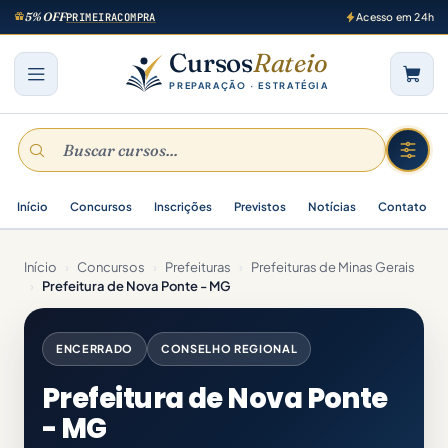
5% OFF
PRIMEIRACOMPRA
Acesso em 24h
Cursos
Rateio
PREPARAÇÃO · ESTRATÉGIA
Início
Concursos
Inscrições
Previstos
Notícias
Contato
Início
›
Concursos
›
Prefeituras
›
Prefeituras de Minas Gerais
›
Prefeitura de Nova Ponte - MG
ENCERRADO
CONSELHO REGIONAL
Prefeitura de Nova Ponte
- MG