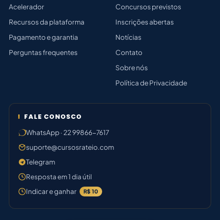
Acelerador
Concursos previstos
Recursos da plataforma
Inscrições abertas
Pagamento e garantia
Notícias
Perguntas frequentes
Contato
Sobre nós
Política de Privacidade
FALE CONOSCO
WhatsApp · 22 99866-7617
suporte@cursosrateio.com
Telegram
Resposta em 1 dia útil
Indicar e ganhar
R$ 10