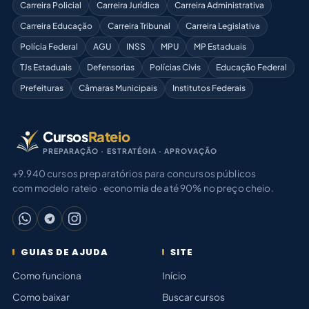
Carreira Policial
Carreira Jurídica
Carreira Administrativa
Carreira Educação
Carreira Tribunal
Carreira Legislativa
Polícia Federal
AGU
INSS
MPU
MP Estaduais
TJs Estaduais
Defensorias
Polícias Civis
Educação Federal
Prefeituras
Câmaras Municipais
Institutos Federais
Cursos
Rateio
PREPARAÇÃO · ESTRATÉGIA · APROVAÇÃO
+9.940 cursos preparatórios para concursos públicos
com modelo rateio · economia de até 90% no preço cheio.
GUIAS DE AJUDA
SITE
Como funciona
Início
Como baixar
Buscar cursos