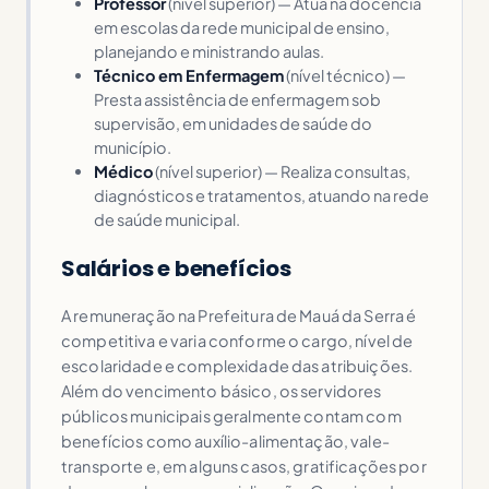
Professor
(nível superior) — Atua na docência
em escolas da rede municipal de ensino,
planejando e ministrando aulas.
Técnico em Enfermagem
(nível técnico) —
Presta assistência de enfermagem sob
supervisão, em unidades de saúde do
município.
Médico
(nível superior) — Realiza consultas,
diagnósticos e tratamentos, atuando na rede
de saúde municipal.
Salários e benefícios
A remuneração na Prefeitura de Mauá da Serra é
competitiva e varia conforme o cargo, nível de
escolaridade e complexidade das atribuições.
Além do vencimento básico, os servidores
públicos municipais geralmente contam com
benefícios como auxílio-alimentação, vale-
transporte e, em alguns casos, gratificações por