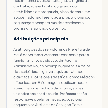
desempenho ou especialização. O regime de
contratação é estatutário, garantindo
estabilidade empregatícia, plano de carreira e
aposentadoria diferenciada, proporcionando
segurança e perspectivas de crescimento
profissional ao longo do tempo.
Atribuições principais
As atribuições dos servidores da Prefeitura de
Mauá da Serra são variadas e essenciais para o
funcionamento da cidade. Um Agente
Administrativo, por exemplo, gerencia a rotina
de escritórios, organiza arquivos e atende
cidadãos. Profissionais da saúde, como Médicos
e Técnicos em Enfermagem, dedicam-se ao
atendimento e cuidado da população nas
unidades básicas de saúde. Professores são
responsáveis pela formação educacional,
enquanto os Auxiliares de Serviços Gerais