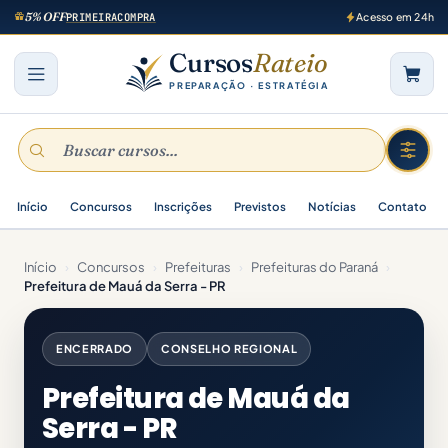
5% OFF
PRIMEIRACOMPRA
Acesso em 24h
Cursos
Rateio
PREPARAÇÃO · ESTRATÉGIA
Início
Concursos
Inscrições
Previstos
Notícias
Contato
Início
›
Concursos
›
Prefeituras
›
Prefeituras do Paraná
›
Prefeitura de Mauá da Serra - PR
ENCERRADO
CONSELHO REGIONAL
Prefeitura de Mauá da
Serra - PR