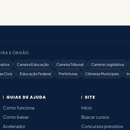
IRA E ÓRGÃO
rativa
Carreira Educação
Carreira Tribunal
Carreira Legislativa
as Civis
Educação Federal
Prefeituras
Câmaras Municipais
In
GUIAS DE AJUDA
SITE
Como funciona
Início
Como baixar
Buscar cursos
Acelerador
Concursos previstos