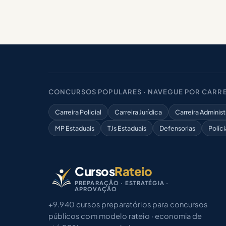
CONCURSOS POPULARES · NAVEGUE POR CARRE
Carreira Policial
Carreira Jurídica
Carreira Administ
MP Estaduais
TJs Estaduais
Defensorias
Políci
Cursos
Rateio
PREPARAÇÃO · ESTRATÉGIA ·
APROVAÇÃO
+9.940 cursos preparatórios para concursos
públicos com modelo rateio · economia de