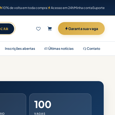
10% de volta em toda compra
Acesso em 24h
Minha conta
Suporte
Garanta sua vaga
SCAR
Inscrições abertas
Últimas notícias
Contato
100
RIO
VAGAS