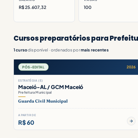
R$ 25.607,32
100
Cursos preparatórios para Prefeitu
1 curso
disponível · ordenados por
mais recentes
2026
PÓS-EDITAL
ESTRATÉGIA (E)
Maceió-AL / GCM Maceió
Prefeitura Municipal
Guarda Civil Municipal
A PARTIR DE
R$ 60