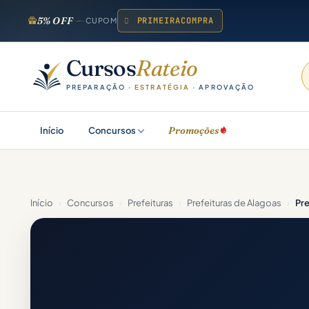
5% OFF
PRIMEIRACOMPRA
CUPOM
Cursos
Rateio
PREPARAÇÃO ·
ESTRATÉGIA
· APROVAÇÃO
Promoções
Início
Concursos
Início
›
Concursos
›
Prefeituras
›
Prefeituras de Alagoas
›
Pre