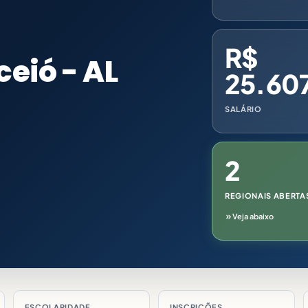
R$
ceió - AL
25.60
SALÁRIO
2
REGIONAIS ABERTA
Veja abaixo
ESCOLARIDADE
INSCRIÇÕES