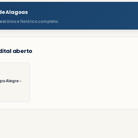
 de Alagoas
ratórios e histórico completo.
ital aberto
po Alegre -