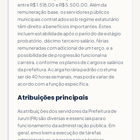
entre R$ 1.518,00 e R$ 5.500,00. Além da
remuneração base, os servidores públicos
municipais contratados sob regime estatutário
têm direito a benefícios importantes. Estes
incluem estabilidade após o período de estágio
probatório, décimo terceiro salário, férias
remuneradas com adicional de um terço, e a
possibilidade de progressão funcional na
carreira, conforme os planos de cargos e salários
da prefeitura. A carga horária padrão costuma
ser de 40 horas semanais, mas pode variar de
acordo com a função específica.
Atribuições principais
As atribuições dos servidores da Prefeitura de
Juruti (PA) são diversas e essenciais para o
funcionamento da administração pública. Em
geral, envolvem a execução de tarefas
administrativas, operacionais e técnicas,