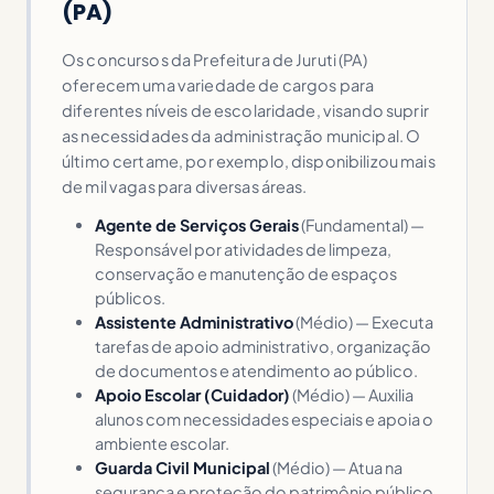
(PA)
Os concursos da Prefeitura de Juruti (PA)
oferecem uma variedade de cargos para
diferentes níveis de escolaridade, visando suprir
as necessidades da administração municipal. O
último certame, por exemplo, disponibilizou mais
de mil vagas para diversas áreas.
Agente de Serviços Gerais
(Fundamental) —
Responsável por atividades de limpeza,
conservação e manutenção de espaços
públicos.
Assistente Administrativo
(Médio) — Executa
tarefas de apoio administrativo, organização
de documentos e atendimento ao público.
Apoio Escolar (Cuidador)
(Médio) — Auxilia
alunos com necessidades especiais e apoia o
ambiente escolar.
Guarda Civil Municipal
(Médio) — Atua na
segurança e proteção do patrimônio público