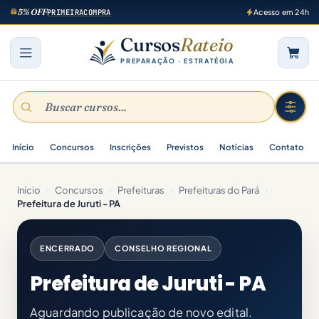
5% OFF
PRIMEIRACOMPRA
Acesso em 24h
Cursos
Rateio
PREPARAÇÃO · ESTRATÉGIA
Início
Concursos
Inscrições
Previstos
Notícias
Contato
Início
›
Concursos
›
Prefeituras
›
Prefeituras do Pará
›
Prefeitura de Juruti - PA
ENCERRADO
CONSELHO REGIONAL
Prefeitura de Juruti - PA
Aguardando publicação de novo edital.