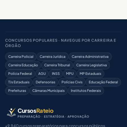
CONCURSOS POPULARES · NAVEGUE POR CARREIRA E
ÓRGÃO
Carreira Policial
Carreira Jurídica
Carreira Administrativa
Carreira Educação
Carreira Tribunal
Carreira Legislativa
Polícia Federal
AGU
INSS
MPU
MP Estaduais
TJs Estaduais
Defensorias
Polícias Civis
Educação Federal
Prefeituras
Câmaras Municipais
Institutos Federais
Cursos
Rateio
PREPARAÇÃO · ESTRATÉGIA · APROVAÇÃO
+9.940 cursos preparatórios para concursos públicos