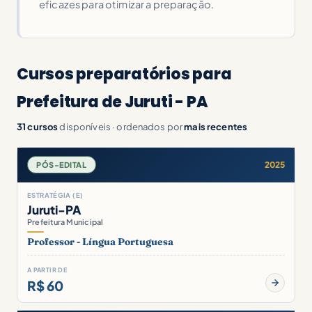
eficazes para otimizar a preparação.
Cursos preparatórios para
Prefeitura de Juruti - PA
31 cursos
disponíveis · ordenados por
mais recentes
2025
PÓS-EDITAL
ESTRATÉGIA (E)
Juruti-PA
Prefeitura Municipal
Professor - Língua Portuguesa
A PARTIR DE
R$ 60