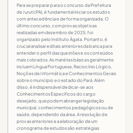
Para se preparar para o concurso da Prefeitura
de Juruti (PA), é fundamental iniciar os estudos
com antecedência e de forma organizada. O
último concurso, com provas objetivas
realizadas em dezembro de 2025, foi
organizado pelo Instituto Ágata. Portanto, é
crucial analisar editais anteriores da banca para
entender o perfil das questões e os conteúdos
mais cobrados. As matérias básicas geralmente
incluem Língua Portuguesa, Raciocínio Lógico,
Noções de Informática e Conhecimentos Gerais
sobre o município e o estado do Pará. Além
disso, é indispensável dedicar-se aos
Conhecimentos Específicos do cargo
desejado, que podem abranger legislação
municipal, conhecimentos pedagógicos ou de
saúde, dependendo da área. A resolução de
provas anteriores e a elaboração de um
cronograma de estudos são estratégias