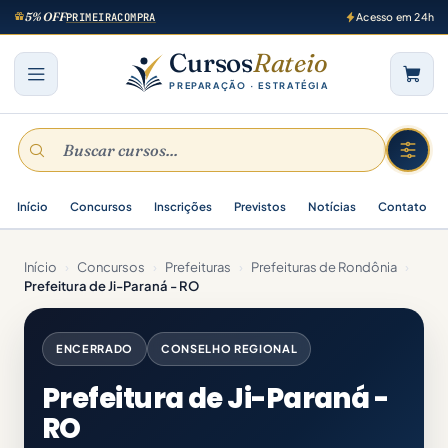
5% OFF
PRIMEIRACOMPRA
Acesso em 24h
Cursos
Rateio
PREPARAÇÃO · ESTRATÉGIA
Início
Concursos
Inscrições
Previstos
Notícias
Contato
Início
›
Concursos
›
Prefeituras
›
Prefeituras de Rondônia
›
Prefeitura de Ji-Paraná - RO
ENCERRADO
CONSELHO REGIONAL
Prefeitura de Ji-Paraná -
RO