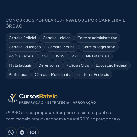
CONCURSOS POPULARES · NAVEGUE POR CARREIRA E
ÓRGÃO
Carreira Policial
Carreira Jurídica
Carreira Administrativa
Carreira Educação
Carreira Tribunal
Carreira Legislativa
Polícia Federal
AGU
INSS
MPU
MP Estaduais
TJs Estaduais
Defensorias
Polícias Civis
Educação Federal
Prefeituras
Câmaras Municipais
Institutos Federais
Cursos
Rateio
PREPARAÇÃO · ESTRATÉGIA · APROVAÇÃO
+9.940 cursos preparatórios para concursos públicos
com modelo rateio · economia de até 90% no preço cheio.