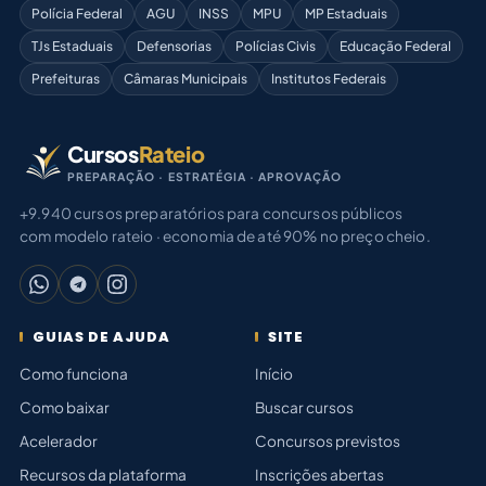
Polícia Federal
AGU
INSS
MPU
MP Estaduais
TJs Estaduais
Defensorias
Polícias Civis
Educação Federal
Prefeituras
Câmaras Municipais
Institutos Federais
Cursos
Rateio
PREPARAÇÃO · ESTRATÉGIA · APROVAÇÃO
+9.940 cursos preparatórios para concursos públicos
com modelo rateio · economia de até 90% no preço cheio.
GUIAS DE AJUDA
SITE
Como funciona
Início
Como baixar
Buscar cursos
Acelerador
Concursos previstos
Recursos da plataforma
Inscrições abertas