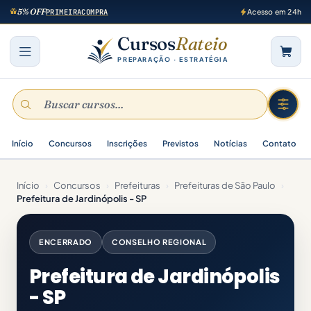
5% OFF
PRIMEIRACOMPRA
Acesso em 24h
Cursos
Rateio
PREPARAÇÃO · ESTRATÉGIA
Início
Concursos
Inscrições
Previstos
Notícias
Contato
Início
›
Concursos
›
Prefeituras
›
Prefeituras de São Paulo
›
Prefeitura de Jardinópolis - SP
ENCERRADO
CONSELHO REGIONAL
Prefeitura de Jardinópolis
- SP