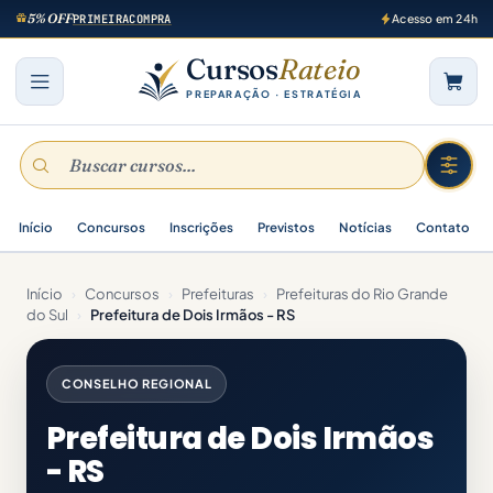
5% OFF
PRIMEIRACOMPRA
Acesso em 24h
Cursos
Rateio
PREPARAÇÃO · ESTRATÉGIA
Início
Concursos
Inscrições
Previstos
Notícias
Contato
Início
›
Concursos
›
Prefeituras
›
Prefeituras do Rio Grande
do Sul
›
Prefeitura de Dois Irmãos - RS
CONSELHO REGIONAL
Prefeitura de Dois Irmãos
- RS