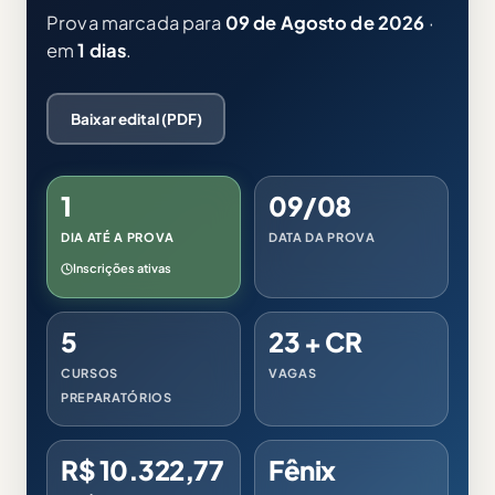
Prova marcada para
09 de Agosto de 2026
·
em
1 dias
.
Baixar edital (PDF)
1
09/08
DIA ATÉ A PROVA
DATA DA PROVA
Inscrições ativas
5
23 + CR
CURSOS
VAGAS
PREPARATÓRIOS
R$ 10.322,77
Fênix