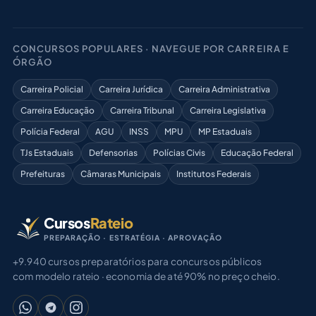
CONCURSOS POPULARES · NAVEGUE POR CARREIRA E
ÓRGÃO
Carreira Policial
Carreira Jurídica
Carreira Administrativa
Carreira Educação
Carreira Tribunal
Carreira Legislativa
Polícia Federal
AGU
INSS
MPU
MP Estaduais
TJs Estaduais
Defensorias
Polícias Civis
Educação Federal
Prefeituras
Câmaras Municipais
Institutos Federais
Cursos
Rateio
PREPARAÇÃO · ESTRATÉGIA · APROVAÇÃO
+9.940 cursos preparatórios para concursos públicos
com modelo rateio · economia de até 90% no preço cheio.