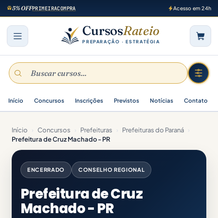
5% OFF
PRIMEIRACOMPRA
Acesso em 24h
Cursos
Rateio
PREPARAÇÃO · ESTRATÉGIA
Início
Concursos
Inscrições
Previstos
Notícias
Contato
Início
›
Concursos
›
Prefeituras
›
Prefeituras do Paraná
›
Prefeitura de Cruz Machado - PR
ENCERRADO
CONSELHO REGIONAL
Prefeitura de Cruz
Machado - PR