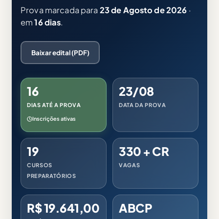
Prova marcada para
23 de Agosto de 2026
·
em
16 dias
.
Baixar edital (PDF)
16
23/08
DIAS ATÉ A PROVA
DATA DA PROVA
Inscrições ativas
19
330 + CR
CURSOS
VAGAS
PREPARATÓRIOS
R$ 19.641,00
ABCP