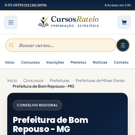
5% OFF
PRIMEIRACOMPRA
Acesso em 24h
Cursos
Rateio
PREPARAÇÃO · ESTRATÉGIA
Início
Concursos
Inscrições
Previstos
Notícias
Contato
Início
›
Concursos
›
Prefeituras
›
Prefeituras de Minas Gerais
›
Prefeitura de Bom Repouso - MG
CONSELHO REGIONAL
Prefeitura de Bom
Repouso - MG