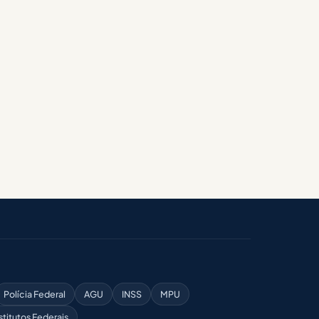
Polícia Federal
AGU
INSS
MPU
stitutos Federais