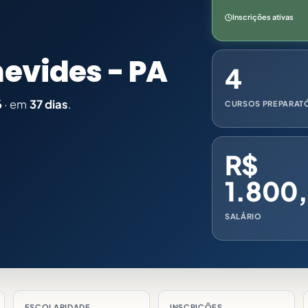
Inscrições ativas
nevides - PA
4
6
· em
37 dias
.
CURSOS PREPARAT
R$
1.800
SALÁRIO
ESCOLARIDADE
INSCRIÇÕES