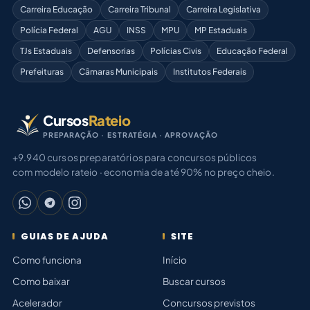
Carreira Educação
Carreira Tribunal
Carreira Legislativa
Polícia Federal
AGU
INSS
MPU
MP Estaduais
TJs Estaduais
Defensorias
Polícias Civis
Educação Federal
Prefeituras
Câmaras Municipais
Institutos Federais
Cursos
Rateio
PREPARAÇÃO · ESTRATÉGIA · APROVAÇÃO
+9.940 cursos preparatórios para concursos públicos
com modelo rateio · economia de até 90% no preço cheio.
GUIAS DE AJUDA
SITE
Como funciona
Início
Como baixar
Buscar cursos
Acelerador
Concursos previstos