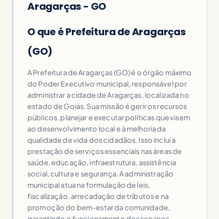
Aragarças - GO
O que é Prefeitura de Aragarças
(GO)
A Prefeitura de Aragarças (GO) é o órgão máximo
do Poder Executivo municipal, responsável por
administrar a cidade de Aragarças, localizada no
estado de Goiás. Sua missão é gerir os recursos
públicos, planejar e executar políticas que visem
ao desenvolvimento local e à melhoria da
qualidade de vida dos cidadãos. Isso inclui a
prestação de serviços essenciais nas áreas de
saúde, educação, infraestrutura, assistência
social, cultura e segurança. A administração
municipal atua na formulação de leis,
fiscalização, arrecadação de tributos e na
promoção do bem-estar da comunidade,
garantindo o funcionamento dos serviços