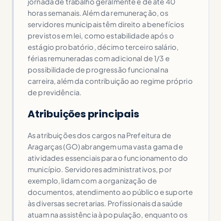
jornada de trabalho geralmente é de até 40
horas semanais. Além da remuneração, os
servidores municipais têm direito a benefícios
previstos em lei, como estabilidade após o
estágio probatório, décimo terceiro salário,
férias remuneradas com adicional de 1/3 e
possibilidade de progressão funcional na
carreira, além da contribuição ao regime próprio
de previdência.
Atribuições principais
As atribuições dos cargos na Prefeitura de
Aragarças (GO) abrangem uma vasta gama de
atividades essenciais para o funcionamento do
município. Servidores administrativos, por
exemplo, lidam com a organização de
documentos, atendimento ao público e suporte
às diversas secretarias. Profissionais da saúde
atuam na assistência à população, enquanto os