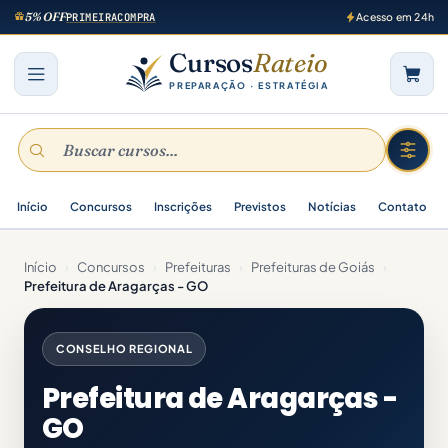
5% OFF
PRIMEIRACOMPRA
Acesso em 24h
Cursos
Rateio
PREPARAÇÃO · ESTRATÉGIA
Início
Concursos
Inscrições
Previstos
Notícias
Contato
Início
›
Concursos
›
Prefeituras
›
Prefeituras de Goiás
›
Prefeitura de Aragarças - GO
CONSELHO REGIONAL
Prefeitura de Aragarças -
GO