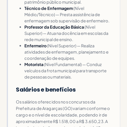
patrimônio público municipal.
Técnico de Enfermagem
(Nível
Médio/Técnico) — Presta assistência de
enfermagem sob supervisão de enfermeiro.
Professor da Educação Básica
(Nível
Superior) — Atua na docência em escolas da
rede municipal de ensino.
Enfermeiro
(Nível Superior) — Realiza
atividades de enfermagem, planejamento e
coordenação de equipes.
Motorista
(Nível Fundamental) — Conduz
veículos da frota municipal para transporte
de pessoas ou materiais.
Salários e benefícios
Os salários oferecidos nos concursos da
Prefeitura de Aragarças (GO) variam conforme o
cargo e o nível de escolaridade, podendo ir de
aproximadamente R$ 1.518,00 a R$ 3.650,23. A