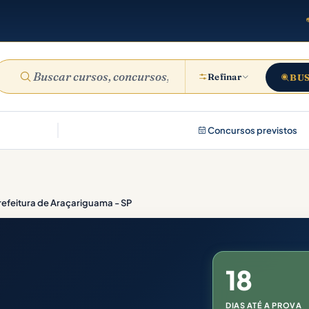
Refinar
BU
Concursos previstos
refeitura de Araçariguama - SP
18
DIAS ATÉ A PROVA