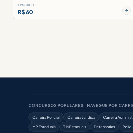
A PARTIR DE
R$ 60
CONCURSOS POPULARES · NAVEGUE POR CARRE
Carreira Policial
Carreira Jurídica
Carreira Administ
MP Estaduais
TJs Estaduais
Defensorias
Políci