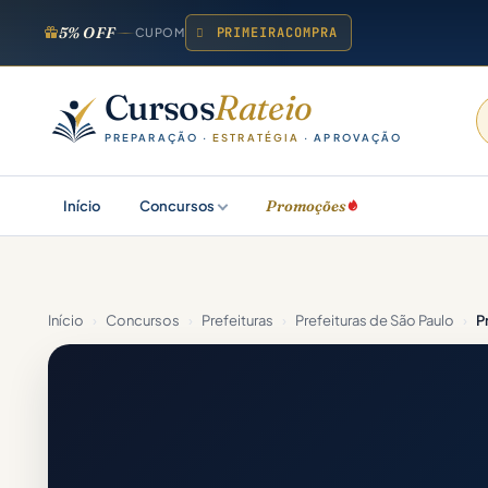
5% OFF
PRIMEIRACOMPRA
CUPOM
Cursos
Rateio
PREPARAÇÃO ·
ESTRATÉGIA
· APROVAÇÃO
Promoções
Início
Concursos
Início
›
Concursos
›
Prefeituras
›
Prefeituras de São Paulo
›
P