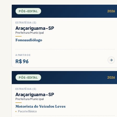
2026
PÓS-EDITAL
ESTRATÉGIA (E)
Araçariguama-SP
Prefeitura Municipal
Fonoaudiólogo
A PARTIR DE
R$ 96
2026
PÓS-EDITAL
ESTRATÉGIA (E)
Araçariguama-SP
Prefeitura Municipal
Motorista de Veículos Leves
Pacote Básico