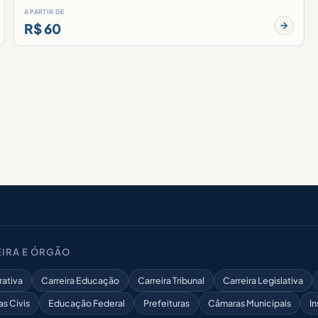
A PARTIR DE
R$ 60
IRA E ÓRGÃO
rativa
Carreira Educação
Carreira Tribunal
Carreira Legislativa
as Civis
Educação Federal
Prefeituras
Câmaras Municipais
In