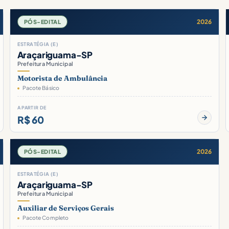
2026
PÓS-EDITAL
ESTRATÉGIA (E)
Araçariguama-SP
Prefeitura Municipal
Motorista de Ambulância
Pacote Básico
A PARTIR DE
R$ 60
2026
PÓS-EDITAL
ESTRATÉGIA (E)
Araçariguama-SP
Prefeitura Municipal
Auxiliar de Serviços Gerais
Pacote Completo