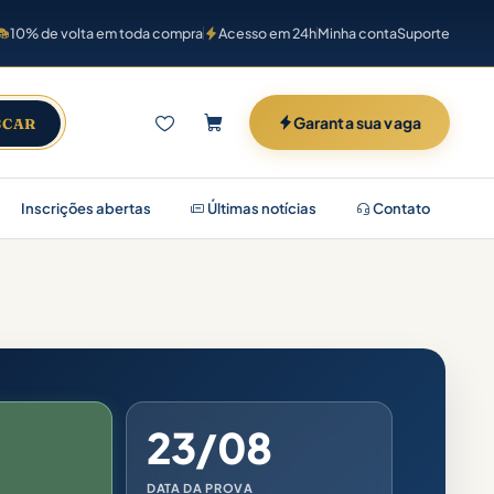
10% de volta em toda compra
Acesso em 24h
Minha conta
Suporte
Garanta sua vaga
SCAR
Inscrições abertas
Últimas notícias
Contato
23/08
DATA DA PROVA