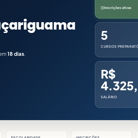
Inscrições ativas
raçariguama
5
CURSOS PREPARAT
 em
18 dias
.
R$
4.325,
SALÁRIO
ESCOLARIDADE
INSCRIÇÕES