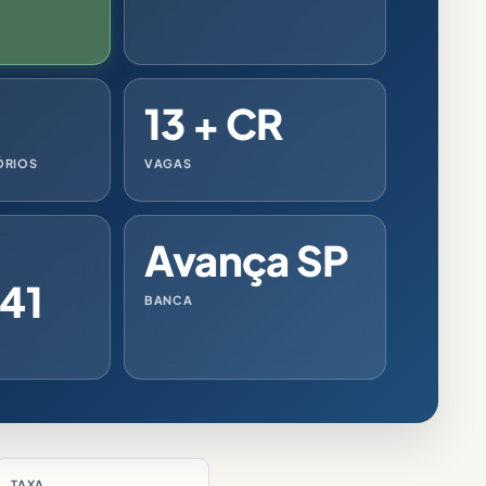
13 + CR
ÓRIOS
VAGAS
Avança SP
41
BANCA
TAXA