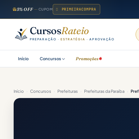
5% OFF
PRIMEIRACOMPRA
CUPOM
Cursos
Rateio
PREPARAÇÃO ·
ESTRATÉGIA
· APROVAÇÃO
Promoções
Início
Concursos
Início
›
Concursos
›
Prefeituras
›
Prefeituras da Paraíba
›
Pref