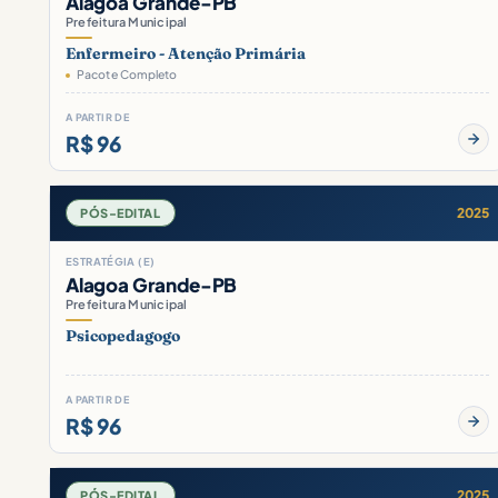
Alagoa Grande-PB
Prefeitura Municipal
Enfermeiro - Atenção Primária
Pacote Completo
A PARTIR DE
R$ 96
2025
PÓS-EDITAL
ESTRATÉGIA (E)
Alagoa Grande-PB
Prefeitura Municipal
Psicopedagogo
A PARTIR DE
R$ 96
2025
PÓS-EDITAL