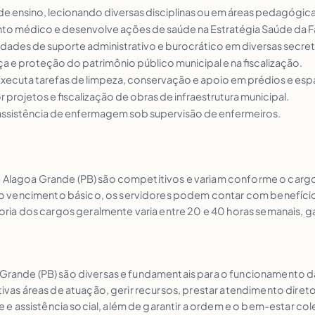
l de ensino, lecionando diversas disciplinas ou em áreas pedagógica
ento médico e desenvolve ações de saúde na Estratégia Saúde da Fa
vidades de suporte administrativo e burocrático em diversas secret
ça e proteção do patrimônio público municipal e na fiscalização.
Executa tarefas de limpeza, conservação e apoio em prédios e esp
r projetos e fiscalização de obras de infraestrutura municipal.
a assistência de enfermagem sob supervisão de enfermeiros.
e Alagoa Grande (PB) são competitivos e variam conforme o cargo 
 vencimento básico, os servidores podem contar com benefícios 
ioria dos cargos geralmente varia entre 20 e 40 horas semanais, ga
 Grande (PB) são diversas e fundamentais para o funcionamento da
tivas áreas de atuação, gerir recursos, prestar atendimento direto
e assistência social, além de garantir a ordem e o bem-estar co