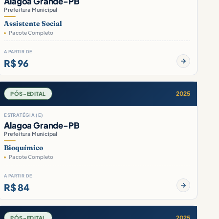
Alagoa Grande-PB
Prefeitura Municipal
Assistente Social
Pacote Completo
A PARTIR DE
R$ 96
2025
PÓS-EDITAL
ESTRATÉGIA (E)
Alagoa Grande-PB
Prefeitura Municipal
Bioquímico
Pacote Completo
A PARTIR DE
R$ 84
2025
PÓS-EDITAL