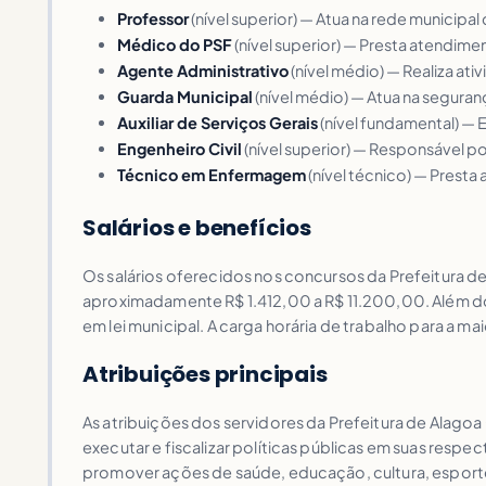
Professor
(nível superior) — Atua na rede municipa
Médico do PSF
(nível superior) — Presta atendim
Agente Administrativo
(nível médio) — Realiza ati
Guarda Municipal
(nível médio) — Atua na seguran
Auxiliar de Serviços Gerais
(nível fundamental) — 
Engenheiro Civil
(nível superior) — Responsável po
Técnico em Enfermagem
(nível técnico) — Prest
Salários e benefícios
Os salários oferecidos nos concursos da Prefeitura d
aproximadamente R$ 1.412,00 a R$ 11.200,00. Além do
em lei municipal. A carga horária de trabalho para a ma
Atribuições principais
As atribuições dos servidores da Prefeitura de Alagoa
executar e fiscalizar políticas públicas em suas respec
promover ações de saúde, educação, cultura, esporte 