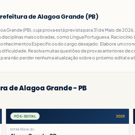
refeitura de Alagoa Grande (PB)
goa Grande (PB), cuja prova está prevista para 31 de Maio de 2026
 as disciplinas mais cobradas, como Língua Portuguesa, Raciocíni
s Conhecimentos Específicos do cargo desejado. Elabore um cro
 dificuldade. Resolva muitas questões de provas anteriores de c
 para não perder nenhuma atualização sobre o próximo edital e a
ura de Alagoa Grande - PB
2025
PÓS-EDITAL
ESTRATÉGIA (E)