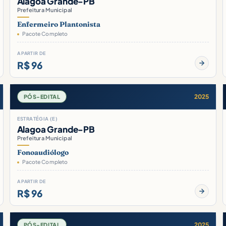
Alagoa Grande-PB
Prefeitura Municipal
Enfermeiro Plantonista
Pacote Completo
A PARTIR DE
R$ 96
2025
PÓS-EDITAL
ESTRATÉGIA (E)
Alagoa Grande-PB
Prefeitura Municipal
Fonoaudiólogo
Pacote Completo
A PARTIR DE
R$ 96
2025
PÓS-EDITAL