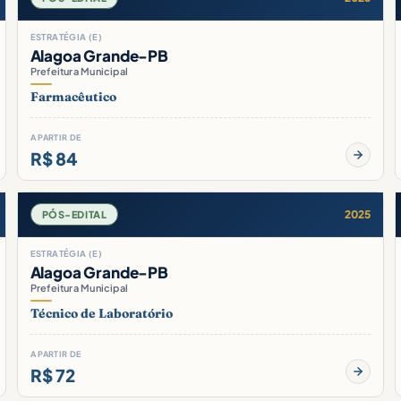
ESTRATÉGIA (E)
Alagoa Grande-PB
Prefeitura Municipal
Farmacêutico
A PARTIR DE
R$ 84
2025
PÓS-EDITAL
ESTRATÉGIA (E)
Alagoa Grande-PB
Prefeitura Municipal
Técnico de Laboratório
A PARTIR DE
R$ 72