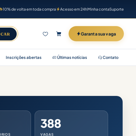
10% de volta em toda compra
Acesso em 24h
Minha conta
Suporte
Garanta sua vaga
SCAR
Inscrições abertas
Últimas notícias
Contato
388
ÓRIOS
VAGAS