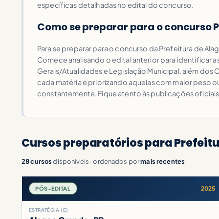
específicas detalhadas no edital do concurso.
Como se preparar para o concurso P
Para se preparar para o concurso da Prefeitura de Ala
Comece analisando o edital anterior para identificar
Gerais/Atualidades e Legislação Municipal, além do
cada matéria e priorizando aquelas com maior peso ou
constantemente. Fique atento às publicações oficiais
Cursos preparatórios para Prefeit
28 cursos
disponíveis · ordenados por
mais recentes
2025
PÓS-EDITAL
ESTRATÉGIA (E)