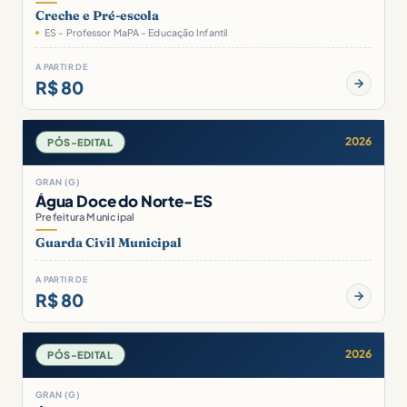
Creche e Pré-escola
ES - Professor MaPA - Educação Infantil
A PARTIR DE
R$ 80
2026
PÓS-EDITAL
GRAN (G)
Água Doce do Norte-ES
Prefeitura Municipal
Guarda Civil Municipal
A PARTIR DE
R$ 80
2026
PÓS-EDITAL
GRAN (G)