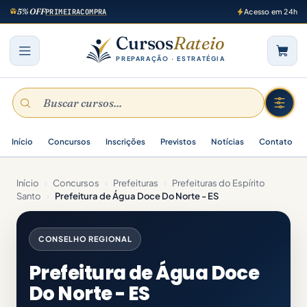
5% OFF
PRIMEIRACOMPRA
Acesso em 24h
Cursos
Rateio
PREPARAÇÃO · ESTRATÉGIA
Início
Concursos
Inscrições
Previstos
Notícias
Contato
Início
›
Concursos
›
Prefeituras
›
Prefeituras do Espírito
Santo
›
Prefeitura de Água Doce Do Norte - ES
CONSELHO REGIONAL
Prefeitura de Água Doce
Do Norte - ES