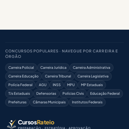
CONCURSOS POPULARES · NAVEGUE POR CARREIRA E
ÓRGÃO
Carreira Policial
Carreira Jurídica
Carreira Administrativa
Carreira Educação
Carreira Tribunal
Carreira Legislativa
Polícia Federal
AGU
INSS
MPU
MP Estaduais
TJs Estaduais
Defensorias
Polícias Civis
Educação Federal
Prefeituras
Câmaras Municipais
Institutos Federais
Cursos
Rateio
PREPARAÇÃO · ESTRATÉGIA · APROVAÇÃO